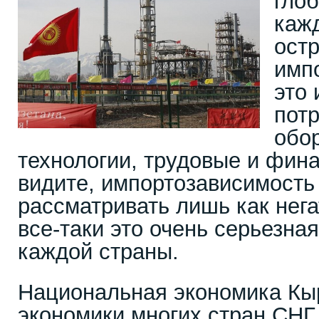
гло
каж
остр
имп
это 
пот
обо
технологии, трудовые и фин
видите, импортозависимость
рассматривать лишь как нег
все-таки это очень серьезна
каждой страны.
Национальная экономика Кыр
экономики многих стран СНГ