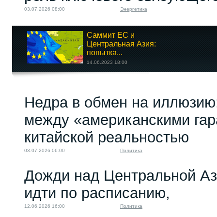
03.07.2026 08:00
Энергетика
Саммит ЕС и
Центральная Азия:
попытка...
14.06.2023 18:00
Опять фейк: «Клооп»
Недра в обмен на иллюзию
пишет об...
26.07.2022 14:00
между «американскими гар
китайской реальностью
03.07.2026 06:00
Политика
Дожди над Центральной Аз
идти по расписанию,
12.06.2026 16:00
Политика