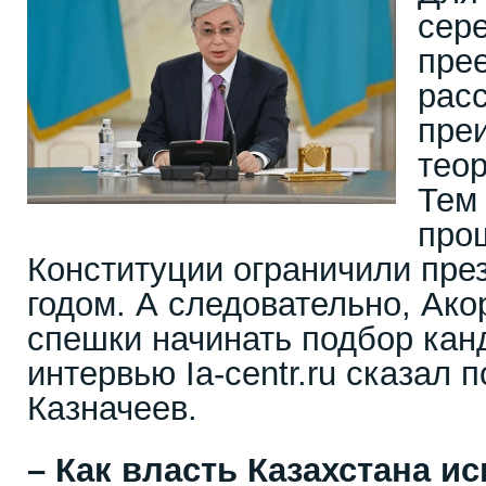
сере
пре
рас
пре
тео
Тем
про
Конституции ограничили пре
годом. А следовательно, Ако
спешки начинать подбор кан
интервью Ia-centr.ru сказал 
Казначеев.
– Как власть Казахстана и