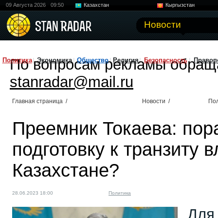
09 Августа 2026
09:50
Казахстан
Кыргызстан
Узбекистан
Китай
Новости
По вопросам рекламы обращ
Политика
Экономика
Общество
Религия
Безопасность
Правоп
stanradar@mail.ru
Главная страница
/
Новости
/
По
Преемник Токаева: пор
подготовку к транзиту в
Казахстане?
28.06.2023 18:00
Политика
Для