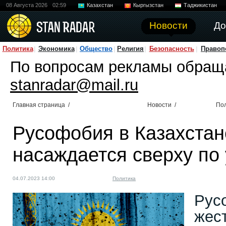
08 Августа 2026
02:59
Казахстан
Кыргызстан
Таджикистан
Новости
До
Политика
Экономика
Общество
Религия
Безопасность
Правоп
По вопросам рекламы обращ
stanradar@mail.ru
Главная страница
/
Новости
/
По
Русофобия в Казахстан
насаждается сверху по
04.07.2023 14:00
Политика
Рус
жес