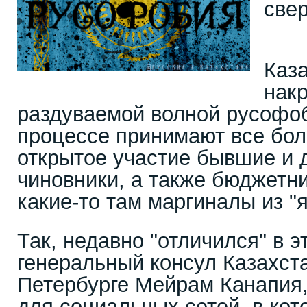
свер
Каз
нак
раздуваемой волной русофоб
процессе принимают все бол
открытое участие бывшие и
чиновники, а также бюджетни
какие-то там маргиналы из "
Так, недавно "отличился" в 
генеральный консул Казахста
Петербурге Мейрам Канапия
для социальных сетей, в ко