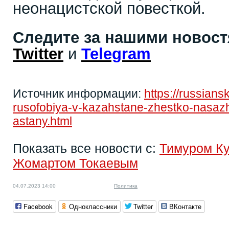
неонацистской повесткой.
Следите за нашими новос
Twitter
и
Telegram
Источник информации:
https://russiansk
rusofobiya-v-kazahstane-zhestko-nasaz
astany.html
Показать все новости с:
Тимуром К
Жомартом Токаевым
04.07.2023 14:00
Политика
Facebook
Одноклассники
Twitter
ВКонтакте