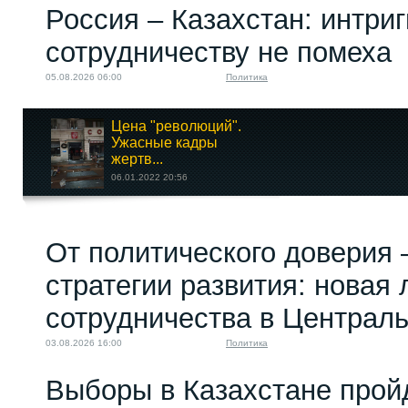
Россия – Казахстан: интри
сотрудничеству не помеха
05.08.2026 06:00
Политика
Цена "революций".
Ужасные кадры
жертв...
06.01.2022 20:56
Англичанка гадит:
От политического доверия 
британская разведка...
25.07.2023 10:00
стратегии развития: новая 
сотрудничества в Централ
03.08.2026 16:00
Политика
Выборы в Казахстане прой