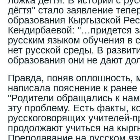
ложка дёгтя. В истории с ру
дёгтя" стало заявление тепе
образования Кыргызской Рес
Кендирбаевой: "…придется з
русским языком обучения в с
нет русской среды. В развит
образования они не дают до
Правда, поняв оплошность, 
написала пояснение к ранее
"Родители обращались к нам
эту проблему. Есть факты, ко
русскоговорящих учителей-п
продолжают учиться на кырг
Преподавание на русском яз