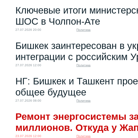
"Орда с Ахметовой": В
Ключевые итоги министерс
Казахстане...
21.11.2023 06:00
ШОС в Чолпон-Ате
27.07.2026 20:00
Политика
Бишкек заинтересован в у
интеграции с российским 
27.07.2026 12:00
Политика
НГ: Бишкек и Ташкент про
общее будущее
27.07.2026 08:00
Политика
Ремонт энергосистемы за
миллионов. Откуда у Жа
23.07.2026 12:00
Политика