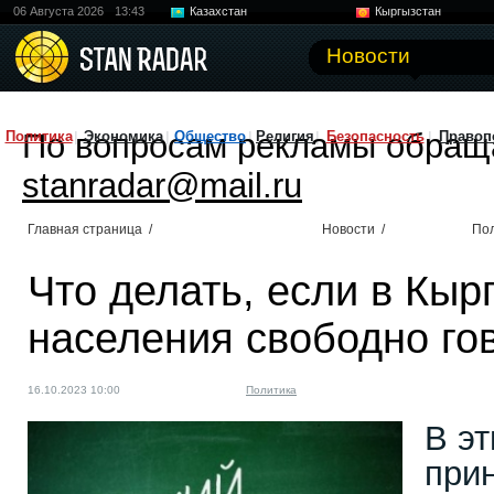
06 Августа 2026
13:43
Казахстан
Кыргызстан
Узбекистан
Китай
Новости
По вопросам рекламы обращ
Политика
Экономика
Общество
Религия
Безопасность
Правоп
stanradar@mail.ru
Главная страница
/
Новости
/
По
Что делать, если в Кы
населения свободно го
16.10.2023 10:00
Политика
В э
прин