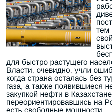
рабо
див
пост
тем
свой
выс
бес
для быстро растущего насел
Власти, очевидно, учли оши
когда страна осталась без т
газа, а также появившиеся 
закупкой нефти в Казахстане
переориентировавшись на Ро
есть свободные мощности.