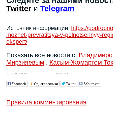
Следите за нашими новос
Twitter
и
Telegram
Источник информации:
https://podrobn
mozhet-prevratitsya-v-polnotsennyy-reg
ekspert/
Показать все новости с:
Владимиро
Мирзияевым
,
Касым-Жомартом То
30.10.2023 14:00
Политика
Facebook
Одноклассники
Twitter
ВКонтакте
Правила комментирования