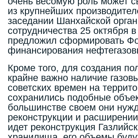
очень весомую роль может с
из крупнейших производителе
заседании Шанхайской орга
сотрудничества 25 октября 
предложил сформировать Фо
финансирования нефтегазов
Кроме того, для создания по
крайне важно наличие газов
советских времен на террит
сохранились подобные объек
большинстве своем они нуж
реконструкции и расширении
идет реконструкция Газлийск
хранилища, его объемы будут