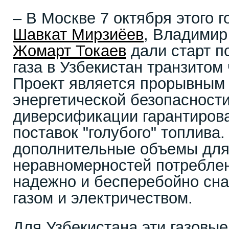
– В Москве 7 октября этого 
Шавкат Мирзиёев
, Владими
Жомарт Токаев
дали старт п
газа в Узбекистан транзитом 
Проект является прорывным
энергетической безопасност
диверсификации гарантиров
поставок "голубого" топлива
дополнительные объемы для
неравномерностей потреблен
надежно и бесперебойно сн
газом и электричеством.
Для Узбекистана эти газовые