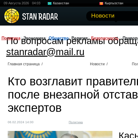
09 Августа 2026
04:03
Казахстан
Кыргызстан
Узбекистан
Китай
Новости
По вопросам рекламы обращ
Политика
Экономика
Общество
Религия
Безопасность
Правоп
stanradar@mail.ru
Главная страница
/
Новости
/
По
Кто возглавит правител
после внезапной отстав
экспертов
06.02.2024 14:00
Политика
Кас