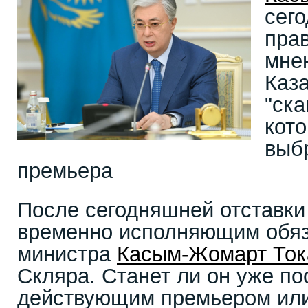
сего
пра
мне
Каз
"ска
кото
выб
премьера
После сегодняшней отставки
временно исполняющим обяз
министра
Касым-Жомарт Ток
Скляра. Станет ли он уже по
действующим премьером или 