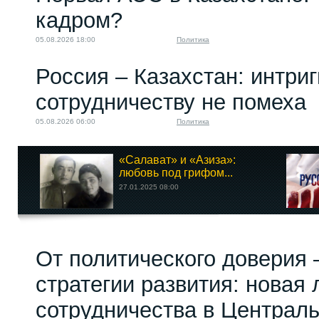
кадром?
05.08.2026 18:00
Политика
Россия – Казахстан: интри
сотрудничеству не помеха
05.08.2026 06:00
Политика
«Салават» и «Азиза»:
любовь под грифом...
27.01.2025 08:00
От политического доверия 
стратегии развития: новая 
сотрудничества в Централ