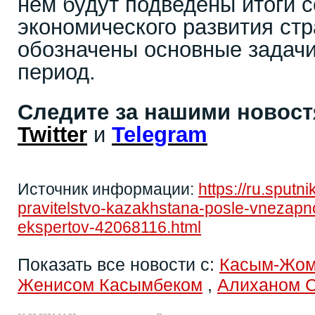
нем будут подведены итоги 
экономического развития стр
обозначены основные задач
период.
Следите за нашими новос
Twitter
и
Telegram
Источник информации:
https://ru.sputn
pravitelstvo-kazakhstana-posle-vnezapno
ekspertov-42068116.html
Показать все новости с:
Касым-Жом
Женисом Касымбеком
,
Алиханом 