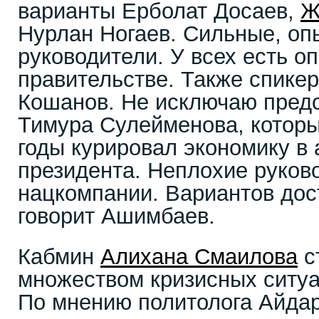
варианты Ерболат Досаев,
Ж
Нурлан Ногаев. Сильные, оп
руководители. У всех есть о
правительстве. Также спике
Кошанов. Не исключаю пред
Тимура Сулейменова, которы
годы курировал экономику в
президента. Неплохие руков
нацкомпании. Вариантов дост
говорит Ашимбаев.
Кабмин
Алихана Смаилова
с
множеством кризисных ситу
По мнению политолога Айда