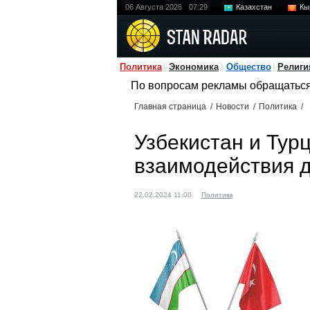
06 Августа 2026
07:29
Казахстан
Кы
Политика
Экономика
Общество
Религи
По вопросам рекламы обращатьс
Главная страница
/
Новости
/
Политика
/
Узбекистан и Тур
взаимодействия д
22.02.2024 11:00
Политика