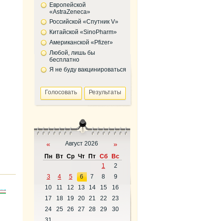
Европейской
«AstraZeneca»
Российской «Спутник V»
Китайской «SinoPharm»
Американской «Pfizer»
Любой, лишь бы
бесплатно
Я не буду вакцинироваться
«
Август 2026
»
Пн
Вт
Ср
Чт
Пт
Сб
Вс
1
2
3
4
5
6
7
8
9
10
11
12
13
14
15
16
17
18
19
20
21
22
23
24
25
26
27
28
29
30
31