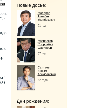
мов
Новые досье:
Жапаров
речь
Акылбек
, -
Усенбекович
61 год
надо
Жээнбеков
Сооронбай
Шарипович
то с
67 лет
ие
Сатпаев
Досым
Асылбекович
з "
52 года
мя)
Дни рождения: