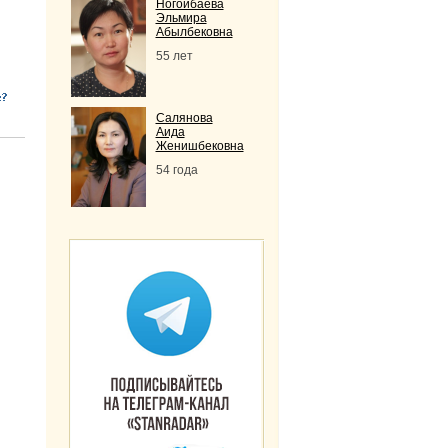
Ногойбаева
Эльмира
Абылбековна
55 лет
Салянова
Аида
Женишбековна
54 года