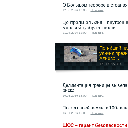
О Большом терроре в странах
12.06.2026 10:00
Политика
Центральная Азия – внутренн
мировой турбулентности
21.04.2026 18:00
Политика
Погибший пи
уличил прези
Алиева...
17.01.2025 08:00
Стопфейк:
Делимитация границы вывела 
«Кыргызские НПО...
риска
13.06.2023 14:00
10.03.2026 18:00
Политика
Посол своей земли: к 100-ле
16.01.2026 16:00
Политика
ШОС – гарант безопасности 