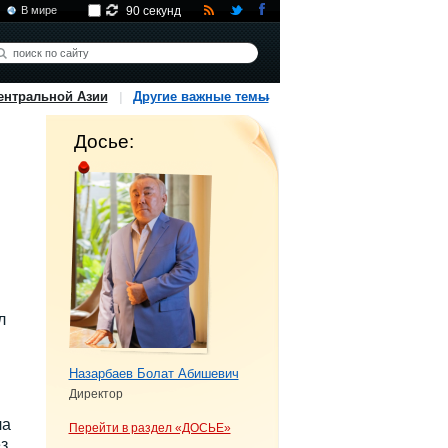
В мире
90 секунд
ентральной Азии
Другие важные темы
Досье:
л
Назарбаев Болат Абишевич
Директор
ла
Перейти в раздел «ДОСЬЕ»
з