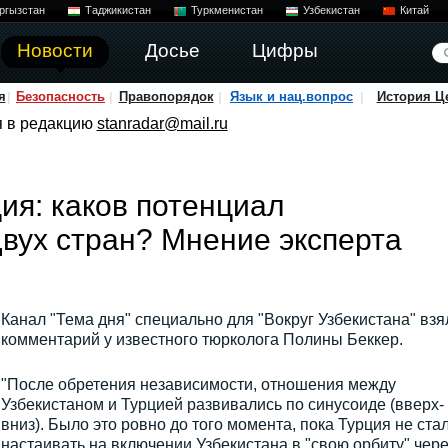
ргызстан
Таджикистан
Туркменистан
Узбекистан
Китай
Новости
Досье
Цифры
я
Безопасность
Правопорядок
Язык и нац.вопрос
История Ц
я в редакцию
stanradar@mail.ru
ция: каков потенциал
вух стран? Мнение эксперта
Канал "Тема дня" специально для "Вокруг Узбекистана" взя
комментарий у известного тюрколога Полины Беккер.
"После обретения независимости, отношения между
Узбекистаном и Турцией развивались по синусоиде (вверх-
вниз). Было это ровно до того момента, пока Турция не ста
настаивать на включении Узбекистана в "свою орбиту" чере