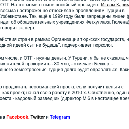
ОТГ. На тот момент ныне покойный президент
Ислам Кари
весьма настороженно относился к проявлениям Турции в
Узбекистане. Так, ещё в 1999 году были запрещены лицеи (
идет об образовательных учреждениях Фетхуллаха Гюлена)"
говорит эксперт.
йствия стран в рамках Организации тюркских государств, 
дной идеей сыт не будешь", подчеркивает тюрколог.
м числе, и ОТГ - нужны деньги. У Турции, я бы не сказала, ч
х жителей прокормить - 80 млн, - отмечает Беккер. -
дшего землетрясения Турция долго будет оправляться. Как
 продвигать неоосманский проект, если получит деньги с
 как проект, начал свою работу в 2010-х. Собственно, один и
оекта - кадровый разведчик (директор Mi6 в настоящее вре
 на
Facebook
,
Twitter
и
Telegram