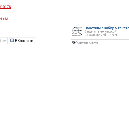
z/10176
овым
tter
ВКонтакте