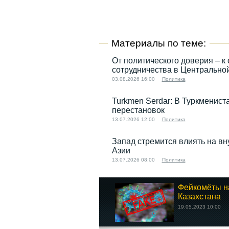
Материалы по теме:
От политического доверия – к 
сотрудничества в Центрально
03.08.2026 16:00
Политика
Turkmen Serdar: В Туркменист
перестановок
13.07.2026 12:00
Политика
Запад стремится влиять на в
Азии
13.07.2026 08:00
Политика
Фейкомёты н
Казахстана
19.05.2023 10:00