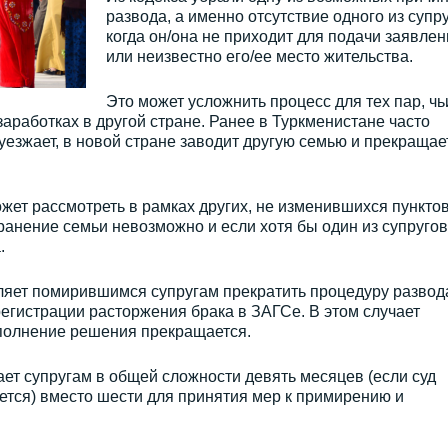
развода, а именно отсутствие одного из супру
когда он/она не приходит для подачи заявлен
или неизвестно его/ее место жительства.
Это может усложнить процесс для тех пар, чь
заработках в другой стране. Ранее в Туркменистане часто
 уезжает, в новой стране заводит другую семью и прекращае
жет рассмотреть в рамках других, не изменившихся пункто
хранение семьи невозможно и если хотя бы один из супругов
.
ляет помирившимся супругам прекратить процедуру развод
регистрации расторжения брака в ЗАГСе. В этом случает
сполнение решения прекращается.
ет супругам в общей сложности девять месяцев (если суд
ается) вместо шести для принятия мер к примирению и