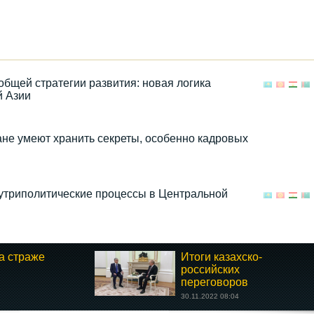
общей стратегии развития: новая логика
й Азии
ане умеют хранить секреты, особенно кадровых
нутриполитические процессы в Центральной
а страже
Итоги казахско-
российских
переговоров
30.11.2022 08:04