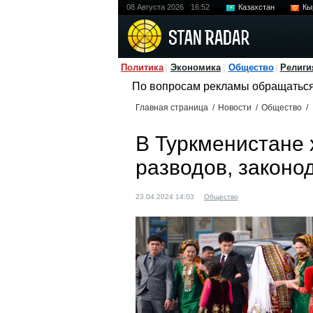
08 Августа 2026
16:52
Казахстан
Кы
Политика
Экономика
Общество
Религи
По вопросам рекламы обращатьс
Главная страница
/
Новости
/
Общество
/
В Туркменистане 
разводов, законо
23.04.2024 14:03
Общество