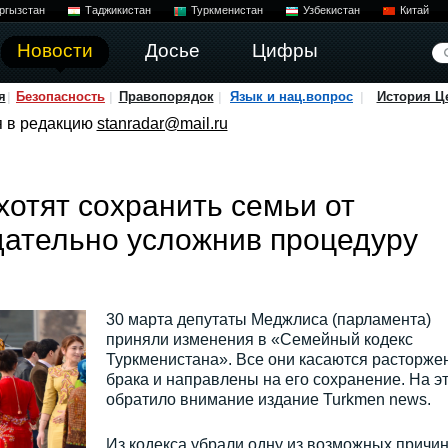
ргызстан
Таджикистан
Туркменистан
Узбекистан
Китай
Новости
Досье
Цифры
я
Безопасность
Правопорядок
Язык и нац.вопрос
История Ц
я в редакцию
stanradar@mail.ru
хотят сохранить семьи от
дательно усложнив процедуру
30 марта депутаты Меджлиса (парламента)
приняли изменения в «Семейный кодекс
Туркменистана». Все они касаются расторже
брака и направлены на его сохранение. На э
обратило внимание издание Turkmen news.
Из кодекса убрали одну из возможных причи