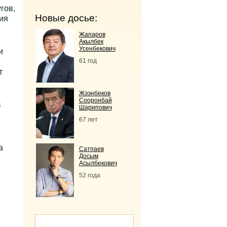
гов,
Новые досье:
ия
Жапаров
Акылбек
Усенбекович
и
61 год
т
Жээнбеков
Сооронбай
в
Шарипович
67 лет
а
Сатпаев
Досым
Асылбекович
52 года