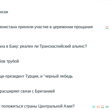
нски
енистана приняли участие в церемонии прощания
на в Баку: реален ли Транскаспийский альянс?
бов трубой
це-президент Турции, и "черный лебедь
расширяет связи с Британией
ут положиться страны Центральной Азии?