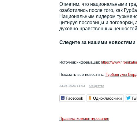
Отметим, что национальными тра
озаботились после того, как Гурб
Национальным лидером туркменск
цитируя пословицы и поговорки, 
духовно-нравственных ценностей
Следите за нашими новостями
Источник информации:
https://www.hronikat
Показать все новости с:
Гурбангулы Бе
23.04.2024 14:03
Общество
Facebook
Одноклассники
Twi
Правила комментирования