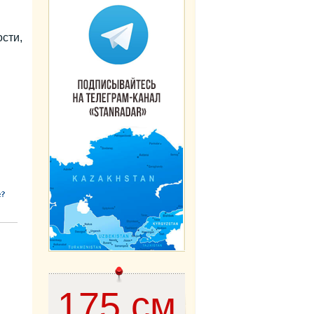
сти,
175 см