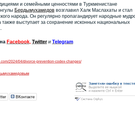
дициями и семейными ценностями в Туркменистане
ангулы
Бердымухамедов
возглавил Халк Маслахаты и стал
ого народа. Он регулярно пропагандирует народные мудро
а также выступает за сохранение исконных национальных
.
 на
Facebook
,
Twitter
и
Telegram
m.com/2024/04/divorce-prevention-codex-changes/
рдымухамедовым
tter
ВКонтакте