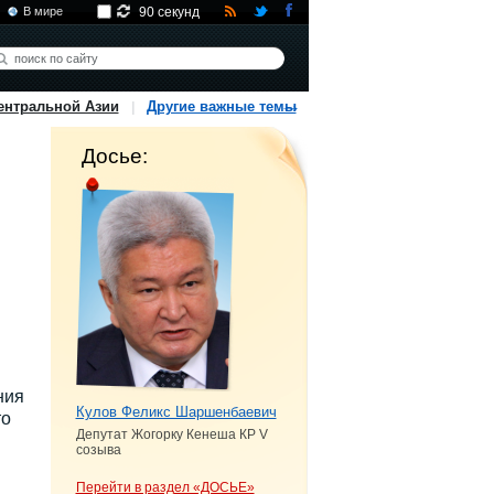
В мире
90 секунд
ентральной Азии
Другие важные темы
Досье:
ния
Кулов Феликс Шаршенбаевич
то
Депутат Жогорку Кенеша КР V
созыва
Перейти в раздел «ДОСЬЕ»
н