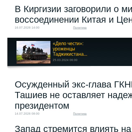
В Киргизии заговорили о м
воссоединении Китая и Це
16.07.2026 14:00
Политика
«Дело чести»:
уроженцы
Таджикистана...
25.03.2024 06:00
Суд Санкт-Петербурга
Осужденный экс-глава ГКН
вынес приговор...
18.06.2026 20:00
Ташиев не оставляет надеж
президентом
14.07.2026 08:00
Политика
Запад стремится влиять на