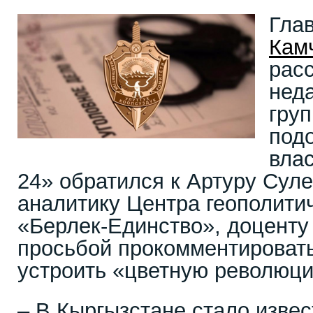
Гла
Кам
рас
нед
груп
под
влас
24» обратился к Артуру Суле
аналитику Центра геополити
«Берлек-Единство», доценту 
просьбой прокомментироват
устроить «цветную революци
– В Кыргызстане стало извес