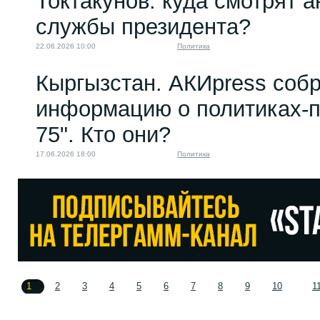
Токтакунов: куда смотрят 
службы президента?
22.06.2026 10:00
Политика
Кыргызстан. АКИpress соб
информацию о политиках-п
75". Кто они?
17.06.2026 18:00
Политика
1
2
3
4
5
6
7
8
9
10
1