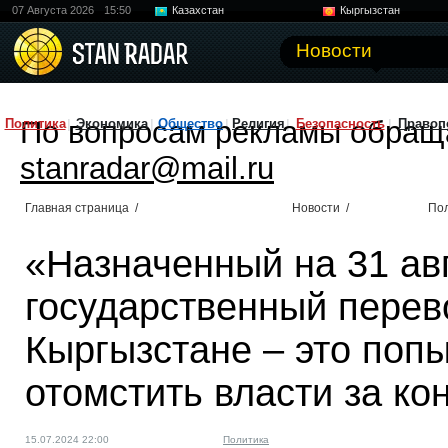
07 Августа 2026
15:50
Казахстан
Кыргызстан
Узбекистан
Китай
Новости
По вопросам рекламы обращ
Политика
Экономика
Общество
Религия
Безопасность
Правоп
stanradar@mail.ru
Главная страница
/
Новости
/
По
«Назначенный на 31 ав
государственный перев
Кыргызстане – это поп
отомстить власти за к
15.07.2024 22:00
Политика