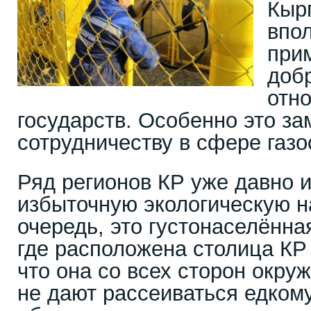
Кыр
впол
при
доб
отн
государств. Особенно это за
сотрудничеству в сфере газ
Ряд регионов КР уже давно 
избыточную экологическую н
очередь, это густонаселённа
где расположена столица КР 
что она со всех сторон окру
не дают рассеиваться едкому