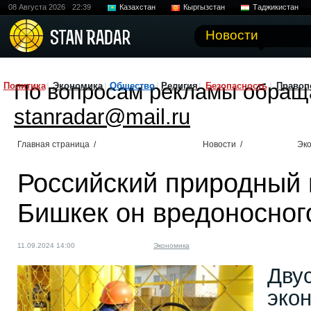
08 Августа 2026
22:39
Казахстан
Кыргызстан
Таджикистан
Новости
По вопросам рекламы обращ
Политика
Экономика
Общество
Религия
Безопасность
Правоп
stanradar@mail.ru
Главная страница
/
Новости
/
Эк
Российский природный 
Бишкек он вредоносног
11.09.2024 14:00
Экономика
Дву
эко