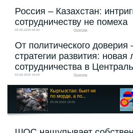
Россия – Казахстан: интри
сотрудничеству не помеха
05.08.2026 06:00
Политика
От политического доверия 
стратегии развития: новая 
сотрудничества в Централ
03.08.2026 16:00
Политика
Кыргызстан: бьют не
по морде, а по...
05.08.2024 18:00
ШОС нащупывает собствен