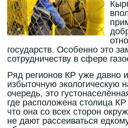
Кыр
впол
при
доб
отн
государств. Особенно это за
сотрудничеству в сфере газ
Ряд регионов КР уже давно 
избыточную экологическую н
очередь, это густонаселённа
где расположена столица КР 
что она со всех сторон окру
не дают рассеиваться едкому