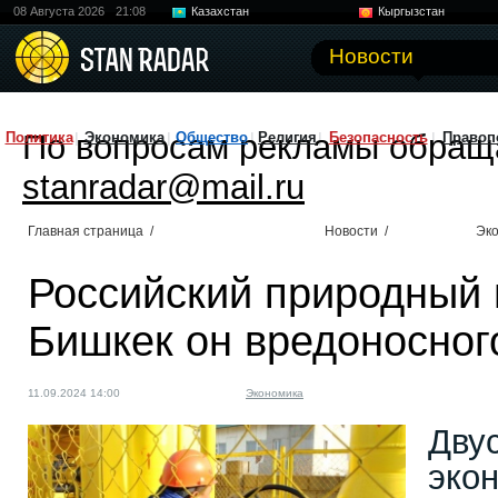
08 Августа 2026
21:08
Казахстан
Кыргызстан
Узбекистан
Китай
Новости
По вопросам рекламы обращ
Политика
Экономика
Общество
Религия
Безопасность
Правоп
stanradar@mail.ru
Главная страница
/
Новости
/
Эк
Российский природный 
Бишкек он вредоносног
11.09.2024 14:00
Экономика
Дву
эко