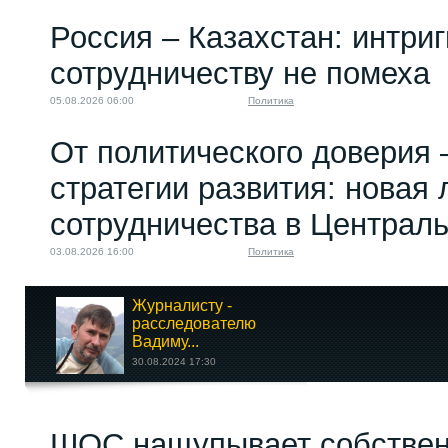
Россия – Казахстан: интри
сотрудничеству не помеха
05.08.2026 06:00
Политика
От политического доверия 
стратегии развития: новая 
сотрудничества в Централ
03.08.2026 16:00
Политика
Журналисту -
расследователю
Вадиму...
30.08.2024 17:30
КРСУ: разруха и в
ШОС нащупывает собствен
клозетах, и в головах