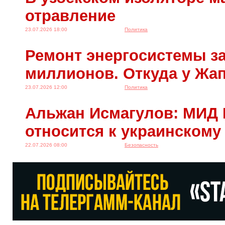
отравление
23.07.2026 18:00
Политика
Ремонт энергосистемы за
миллионов. Откуда у Жа
23.07.2026 12:00
Политика
Альжан Исмагулов: МИД 
относится к украинскому
22.07.2026 08:00
Безопасность