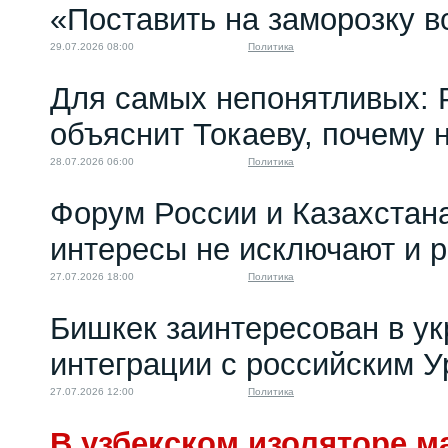
«Поставить на заморозку в
Украине для властей...
18.05.2023 07:56
29.07.2026 08:00
Политика
Для самых непонятливых: 
объяснит Токаеву, почему
28.07.2026 06:00
Политика
Форум России и Казахстан
интересы не исключают и 
27.07.2026 18:00
Политика
Бишкек заинтересован в у
интеграции с российским 
27.07.2026 12:00
Политика
В узбекском изоляторе м