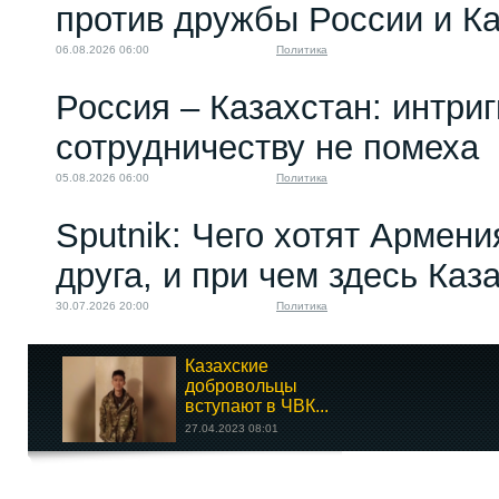
против дружбы России и К
06.08.2026 06:00
Политика
Россия – Казахстан: интри
сотрудничеству не помеха
05.08.2026 06:00
Политика
Sputnik: Чего хотят Армени
друга, и при чем здесь Каз
30.07.2026 20:00
Политика
Казахские
добровольцы
вступают в ЧВК...
27.04.2023 08:01
Кто в конфликте на