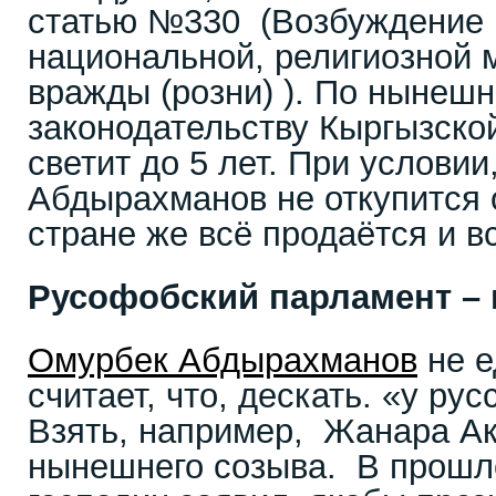
статью №330 (Возбуждение р
национальной, религиозной 
вражды (розни) ). По нынеш
законодательству Кыргызско
светит до 5 лет. При условии
Абдырахманов не откупится 
стране же всё продаётся и в
Русофобский парламент – 
Омурбек Абдырахманов
не е
считает, что, дескать. «у ру
Взять, например, Жанара Ак
нынешнего созыва. В прошл