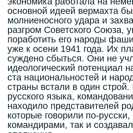
экономика работала на нем
основной идеей вермахта бы
молниеносного удара и захв
разгром Советского Союза, у
поработить его народы фаш
уже к осени 1941 года. Их п
суждено сбыться. Они не уч
идеологический потенциал н
ста национальностей и наро
страны встали в один строй.
русского языка, командован
находило представителей ро
которые говорили по-русски,
командирами, так и создава