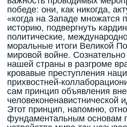
важность проводимых мероп
победе: они, как никогда, ак
«когда на Западе множатся 
историю, подвергнуть карди
политические, международно
моральные итоги Великой П
мировой войне. Сознательно
нашей страны в разгроме вр
кровавые преступления наци
прихвостней-коллаборацион
сам принцип объявления вне
человеконенавистнической и
Этот принцип, напомню, отно
фундаментальным основам п