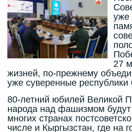
Сов
уже 
памя
сове
пол
Поб
27 
жизней, по-прежнему объеди
уже суверенные республик
80-летний юбилей Великой П
народа над фашизмом будут 
многих странах постсоветско
числе и Кыргызстан, где на 