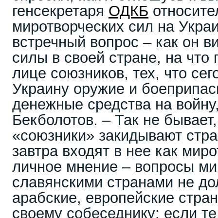
генсекретаря
ОДКБ
относите
миротворческих сил на Украи
встречный вопрос – как он в
силы в своей стране, на что 
лице союзников, тех, что се
Украину оружие и боеприпас
денежные средства на войну,
Бекболотов. – Так не бывает,
«союзники» закидывают стра
завтра входят в нее как мир
личное мнение – вопросы м
славянскими странами не д
арабские, европейские стра
своему собеседнику: если те