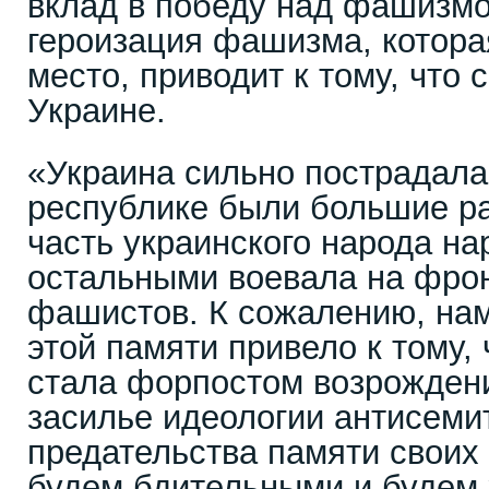
вклад в победу над фашизмо
героизация фашизма, котора
место, приводит к тому, что 
Украине.
«Украина сильно пострадала 
республике были большие р
часть украинского народа на
остальными воевала на фрон
фашистов. К сожалению, на
этой памяти привело к тому, 
стала форпостом возрождени
засилье идеологии антисеми
предательства памяти своих
будем бдительными и будем 