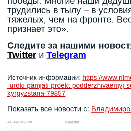
победы. Многие наши дедуш
трудились в тылу – в услови
тяжелых, чем на фронте. Вес
признает это».
Следите за нашими новос
Twitter
и
Telegram
Источник информации:
https://www.rit
-uroki-pamjati-proekt-podderzhivaemyj-
kyrgyzstana-79857
Показать все новости с:
Владимиро
23.04.2025 12:00
Общество