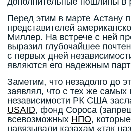
дополнительные пошлины в 
Перед этим в марте Астану 
представителей американско
Миллер. На встрече с ней пр
выразил глубочайшее почтен
с первых дней независимост
являются его надежным парт
Заметим, что незадолго до э
заявлял, что с тех же самых
независимости РК США засла
USAID
, фонд Сороса (запрещ
всевозможных
НПО
, которые
навязывали казахам «так н