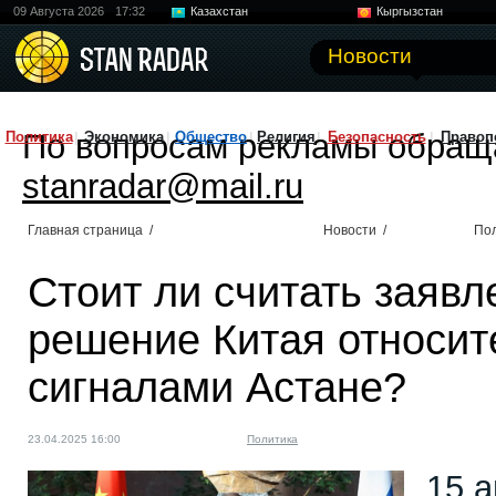
09 Августа 2026
17:32
Казахстан
Кыргызстан
Узбекистан
Китай
Новости
По вопросам рекламы обращ
Политика
Экономика
Общество
Религия
Безопасность
Правоп
stanradar@mail.ru
Главная страница
/
Новости
/
По
Стоит ли считать заявл
решение Китая относит
сигналами Астане?
23.04.2025 16:00
Политика
15 