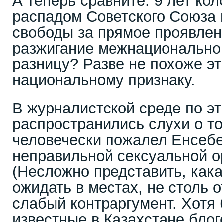
А теперь сравните: 9 лет кол
распадом Советского Союза 
свободы за прямое проявлен
разжигание межнациональной
разницу? Разве не похоже эт
национальному признаку.
В журналистской среде по э
распространились слухи о том
человечески пожалел Енсебек
неправильной сексуальной о
(Несложно представить, кака
ожидать в местах, не столь 
слабый контраргумент. Хотя 
известные в Казахстане бло