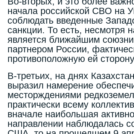
Во-вторых, и это более важн
начала российской СВО на У
соблюдать введенные Запад
санкции. То есть, несмотря 
является ближайшим союзник
партнером России, фактичес
противоположную ей сторону
В-третьих, на днях Казахста
выразил намерение обеспечи
месторждениями редкоземел
практически всему коллекти
вначале наибольшая активно
направлении наблюдалась со
США, то на прошедшем 9 апр