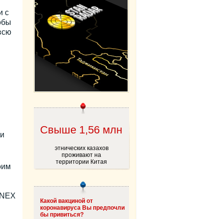
и с
обы
всю
Свыше 1,56 млн
ки
этнических казахов
проживают на
территории Китая
оим
INEX
Какой вакциной от
коронавируса Вы предпочли
бы привиться?