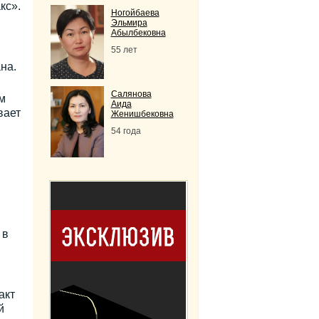
кс».
Ногойбаева
Эльмира
Абылбековна
55 лет
на.
Салянова
м
Аида
вает
Женишбековна
54 года
 в
акт
й