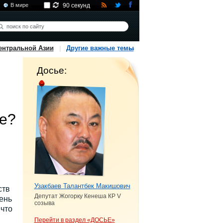
В мире
90 секунд
ентральной Азии
Другие важные темы
Досье:
не?
Узакбаев Талантбек Макишович
ств
Депутат Жогорку Кенеша КР V
ень
созыва
 что
Перейти в раздел «ДОСЬЕ»