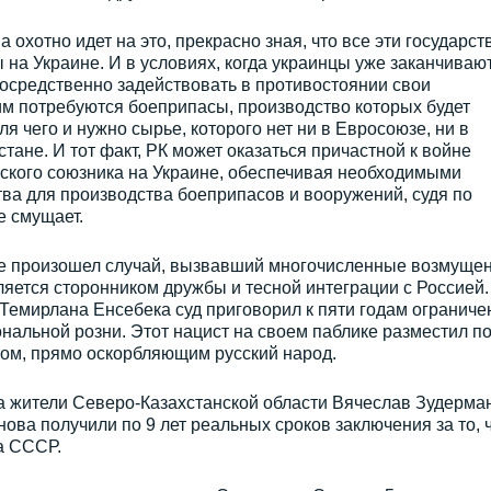
а охотно идет на это, прекрасно зная, что все эти государст
на Украине. И в условиях, когда украинцы уже заканчивают
посредственно задействовать в противостоянии свои
им потребуются боеприпасы, производство которых будет
я чего и нужно сырье, которого нет ни в Евросоюзе, ни в
стане. И тот факт, РК может оказаться причастной к войне
еского союзника на Украине, обеспечивая необходимыми
ва для производства боеприпасов и вооружений, судя по
е смущает.
ике произошел случай, вызвавший многочисленные возмуще
вляется сторонником дружбы и тесной интеграции с Россией.
 Темирлана Енсебека суд приговорил к пяти годам ограниче
альной розни. Этот нацист на своем паблике разместил по
том, прямо оскорбляющим русский народ.
а жители Северо-Казахстанской области Вячеслав Зудерман
ва получили по 9 лет реальных сроков заключения за то, 
а СССР.