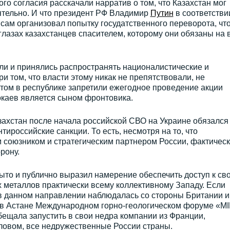
го согласия расскачали нарратив о том, что Казахстан мог
ятельно. И что президент РФ Владимир
Путин
в соответстви
сам организовал попытку госудатственного переворота, чт
 глазах казахстанцев спасителем, которому они обязаны на 
ли и принялись распространять националистические и
и том, что власти этому никак не препятствовали, не
отом в республике запретили ежегодное проведение акции
окаев является сыном фронтовика.
азахстан после начала российской СВО на Украине обязался
ироссийские санкции. То есть, несмотря на то, что
союзником и стратегическим партнером России, фактичес
рону.
крыто и публично выразил намерение обеспечить доступ к св
металлов практически всему коллективному Западу. Если
в данном направлении наблюдалась со стороны Британии и
 в Астане Международном горно-геологическом форуме «M
бещала запустить в свои недра компании из Франции,
ловом, все недружественные России страны.