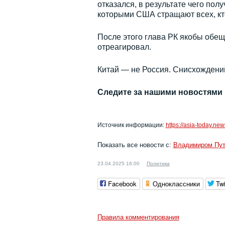
отказался, в результате чего по
которыми США стращают всех, кто
После этого глава РК якобы обещ
отреагировал.
Китай — не Россия. Снисхождений 
Следите за нашими новостями
Источник информации:
https://asia-today.n
Показать все новости с:
Владимиром Пу
23.04.2025 16:00
Политика
Facebook
Одноклассники
Twi
Правила комментирования