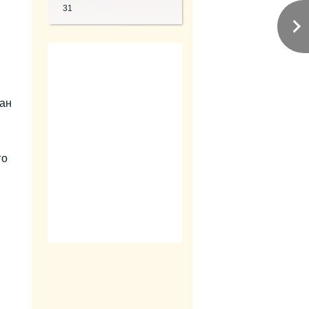
31
жан
го