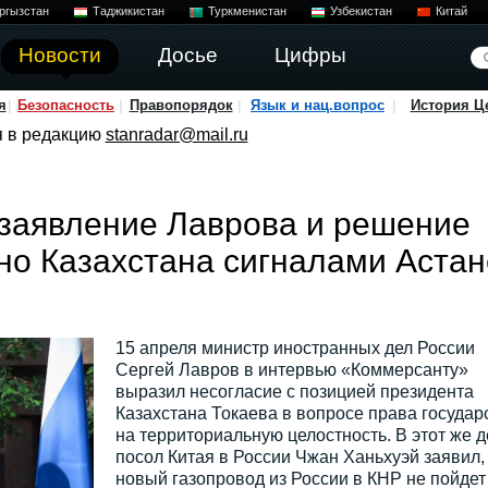
ргызстан
Таджикистан
Туркменистан
Узбекистан
Китай
Новости
Досье
Цифры
я
Безопасность
Правопорядок
Язык и нац.вопрос
История Ц
я в редакцию
stanradar@mail.ru
 заявление Лаврова и решение
но Казахстана сигналами Аста
15 апреля министр иностранных дел России
Сергей Лавров в интервью «Коммерсанту»
выразил несогласие с позицией президента
Казахстана Токаева в вопросе права государ
на территориальную целостность. В этот же д
посол Китая в России Чжан Ханьхуэй заявил,
новый газопровод из России в КНР не пойдет