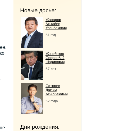
Новые досье:
Жапаров
Акылбек
Усенбекович
61 год
ен.
ко
Жээнбеков
Сооронбай
м
Шарипович
67 лет
,
Сатпаев
Досым
Асылбекович
52 года
Дни рождения:
 не