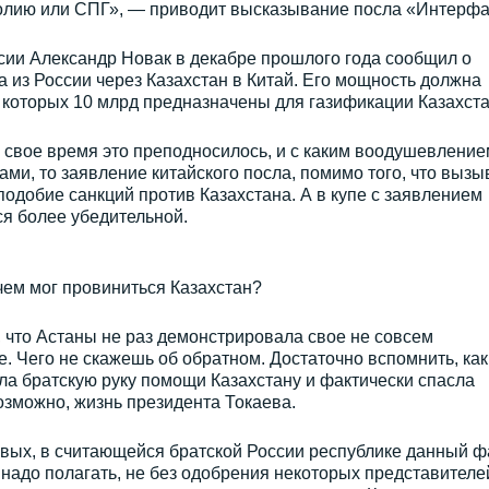
олию или СПГ», — приводит высказывание посла «Интерфа
сии Александр Новак в декабре прошлого года сообщил о
 из России через Казахстан в Китай. Его мощность должна
из которых 10 млрд предназначены для газификации Казахста
в свое время это преподносилось, и с каким воодушевление
ми, то заявление китайского посла, помимо того, что вызы
подобие санкций против Казахстана. А в купе с заявлением
я более убедительной.
 чем мог провиниться Казахстан?
, что Астаны не раз демонстрировала свое не совсем
. Чего не скажешь об обратном. Достаточно вспомнить, как
ла братскую руку помощи Казахстану и фактически спасла
возможно, жизнь президента Токаева.
первых, в считающейся братской России республике данный ф
надо полагать, не без одобрения некоторых представителе