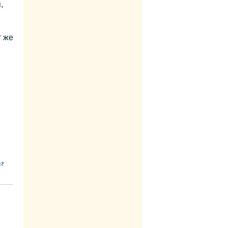
,
т же