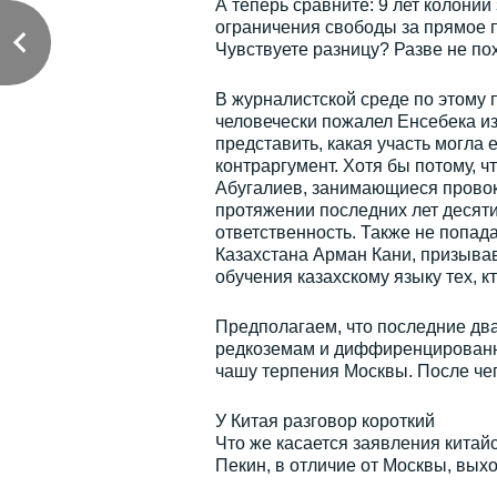
А теперь сравните: 9 лет колонии
ограничения свободы за прямое 
Чувствуете разницу? Разве не по
В журналистской среде по этому п
человечески пожалел Енсебека из
представить, какая участь могла 
контраргумент. Хотя бы потому, 
Абугалиев, занимающиеся провок
протяжении последних лет десяти
ответственность. Также не попад
Казахстана Арман Кани, призыва
обучения казахскому языку тех, кт
Предполагаем, что последние дв
редкоземам и диффиренцированн
чашу терпения Москвы. После чег
У Китая разговор короткий
Что же касается заявления китай
Пекин, в отличие от Москвы, выхо