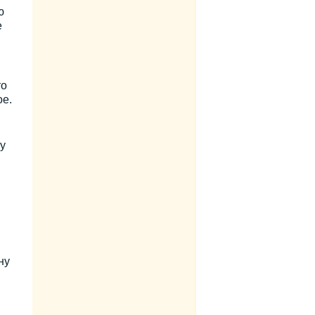
ю
е
то
е.
у
ну