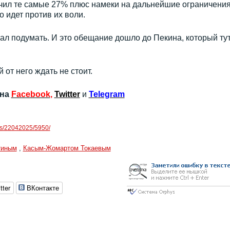
лучил те самые 27% плюс намеки на дальнейшие ограничения
 идет против их воли.
ал подумать. И это обещание дошло до Пекина, который ту
от него ждать не стоит.
 на
Facebook
,
Twitter
и
Telegram
ews/22042025/5950/
тиным
,
Касым-Жомартом Токаевым
tter
ВКонтакте