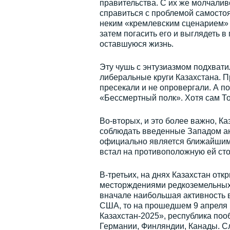
правительства. С их же молчаливо
справиться с проблемой самосто
неким «кремлевским сценарием» 
затем погасить его и выглядеть в
оставшуюся жизнь.
Эту чушь с энтузиазмом подхвати
либеральные круги Казахстана. Пр
пресекали и не опровергали. А п
«Бессмертный полк». Хотя сам Т
Во-вторых, и это более важно, К
соблюдать введенные Западом ант
официально является ближайшим 
встал на противоположную ей сто
В-третьих, на днях Казахстан от
месторждениями редкоземельных 
вначале наибольшая активность 
США, то на прошедшем 9 апреля
Казахстан-2025», республика поо
Германии, Финляндии, Канады. С