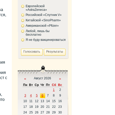
Европейской
ва
«AstraZeneca»
ся,
Российской «Спутник V»
Китайской «SinoPharm»
Американской «Pfizer»
Любой, лишь бы
бесплатно
Я не буду вакцинироваться
ния
ния
ст с
«
Август 2026
»
Пн
Вт
Ср
Чт
Пт
Сб
Вс
1
2
,
3
4
5
6
7
8
9
что
10
11
12
13
14
15
16
17
18
19
20
21
22
23
24
25
26
27
28
29
30