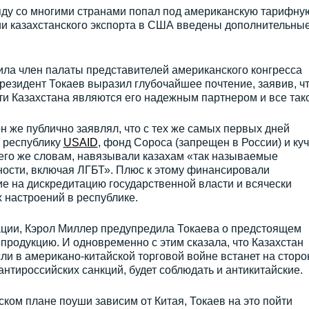
ряду со многими странами попал под американскую тарифну
нии казахстанского экспорта в США введены дополнительны
ила член палаты представителей американского конгресса
президент Токаев выразил глубочайшее почтение, заявив, ч
и Казахстана являются его надежным партнером и все тако
он же публично заявлял, что с тех же самых первых дней
 республику
USAID
, фонд Сороса (запрещен в России) и куч
о его же словам, навязывали казахам «так называемые
ости, включая ЛГБТ». Плюс к этому финансировали
 на дискредитацию государственной власти и всячески
 настроений в республике.
ции, Кэрол Миллер предупредила Токаева о предстоящем
родукцию. И одновременно с этим сказала, что Казахстан
сли в американо-китайской торговой войне встанет на сторо
антироссийских санкций, будет соблюдать и антикитайские.
ском плане поуши зависим от Китая, Токаев на это пойти