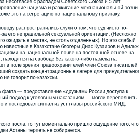
 за несогласие с распадом Советского Союза и 5 лет
проявление нацизма и разжигание межнациональной розни.
хоже это на сегрегацию по национальному признаку.
оводу распространились слухи о том, что суд чисто по-
-за его неправильной сексуальной ориентации. (Несложно
его ожидать в местах, не столь отдаленных). Но это слабый
что известные в Казахстане блогеры Диас Кузаиров и Адиль
ациями на национальной почве на постоянной основе на
, находятся на свободе без какого-либо намека на
ает в поле зрения правоохранителей член Союза писателей
вший создать концентрационные лагеря для принудительно
о не говорит по-казахски.
а факта — предоставление «друзьям» России доступа к
ый подход к уголовным наказаниям — могли переполнить
о и последовал сигнал из уст главы российского МИД.
ского посла, то тут моментально пришло ощущение того, что
дки Астаны терпеть не собирается.