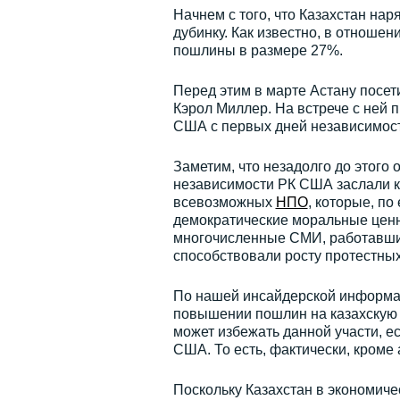
Начнем с того, что Казахстан на
дубинку. Как известно, в отноше
пошлины в размере 27%.
Перед этим в марте Астану посет
Кэрол Миллер. На встрече с ней 
США с первых дней независимост
Заметим, что незадолго до этого 
независимости РК США заслали к
всевозможных
НПО
, которые, п
демократические моральные ценн
многочисленные СМИ, работавшие
способствовали росту протестных
По нашей инсайдерской информа
повышении пошлин на казахскую п
может избежать данной участи, е
США. То есть, фактически, кроме 
Поскольку Казахстан в экономиче