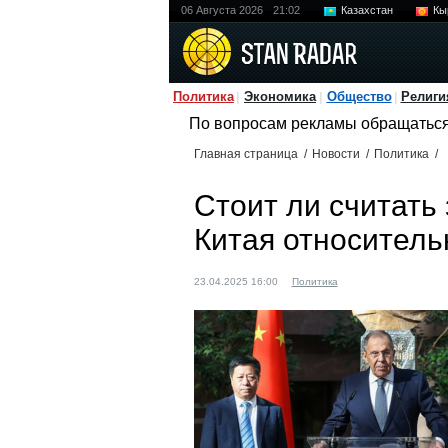
06 Августа 2026
21:02
Казахстан
Кы
Политика
Экономика
Общество
Религи
По вопросам рекламы обращатьс
Главная страница
/
Новости
/
Политика
/
Стоит ли считать
Китая относитель
23.04.2025 16:00
Политика