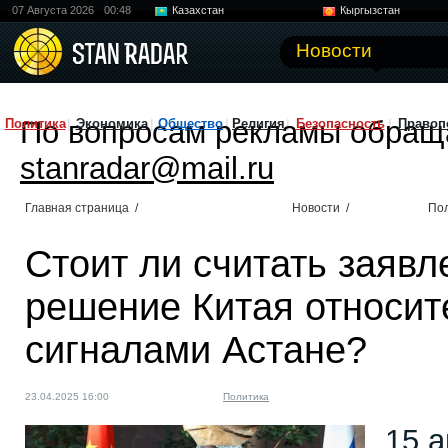
07 Августа 2026
00:48
Казахстан
Кыргызстан
Узбекистан
Китай
Новости
По вопросам рекламы обращ
Политика
Экономика
Общество
Религия
Безопасность
Правоп
stanradar@mail.ru
Главная страница
/
Новости
/
По
Стоит ли считать заявл
решение Китая относит
сигналами Астане?
23.04.2025 16:00
Политика
15 