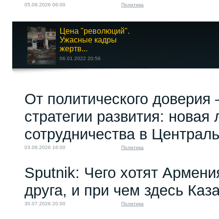
05.08.2026 06:00
Политика
Цена "революций".
Ужасные кадры
жертв...
06.01.2022 20:56
В Кыргызстане
От политического доверия 
пройдёт акция...
30.04.2026 06:00
стратегии развития: новая 
сотрудничества в Централ
03.08.2026 16:00
Политика
Sputnik: Чего хотят Армени
друга, и при чем здесь Каз
30.07.2026 20:00
Политика