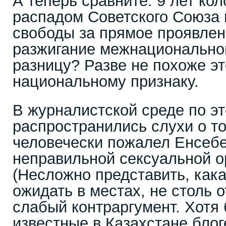
А теперь сравните: 9 лет кол
распадом Советского Союза 
свободы за прямое проявлен
разжигание межнациональной
разницу? Разве не похоже эт
национальному признаку.
В журналистской среде по э
распространились слухи о том
человечески пожалел Енсебек
неправильной сексуальной о
(Несложно представить, кака
ожидать в местах, не столь 
слабый контраргумент. Хотя 
известные в Казахстане бло