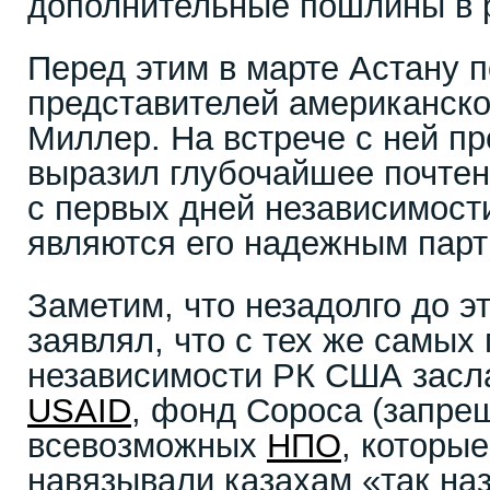
дополнительные пошлины в 
Перед этим в марте Астану 
представителей американско
Миллер. На встрече с ней пр
выразил глубочайшее почтен
с первых дней независимост
являются его надежным парт
Заметим, что незадолго до э
заявлял, что с тех же самых
независимости РК США засла
USAID
, фонд Сороса (запрещ
всевозможных
НПО
, которые
навязывали казахам «так н