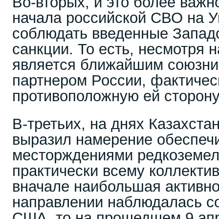
Во-вторых, и это более важн
начала российской СВО на У
соблюдать введенные Запад
санкции. То есть, несмотря 
является ближайшим союзник
партнером России, фактичес
противоположную ей сторону
В-третьих, на днях Казахста
выразил намерение обеспечи
месторждениями редкоземел
практически всему коллекти
вначале наибольшая активно
направлении наблюдалась со
США, то на прошедшем 9 апр