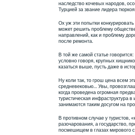
наследство кочевых народов, ос
Турцией за звание лидера тюркоя
Ох уж эти попытки конкурировать 
может решить проблему обществе
направлений, как и проблему дор
после ремонта.
В той же самой статье говорится
условно говоря, крупных хищник
казаться выше, пусть даже в ист
Ну коли так, то грош цена всем 
средневековью... Увы, провозгл
когда проведена огромная предва
туристическая инфраструктура в 
занимаются таким досугом на пр
В противном случае у туристов, «
разочарования, а государство, п
посмешищем в глазах мирового с