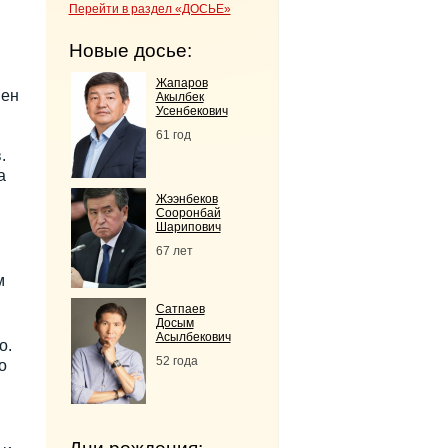
Перейти в раздел «ДОСЬЕ»
Новые досье:
Жапаров
нен
Акылбек
Усенбекович
61 год
.
а
Жээнбеков
Сооронбай
Шарипович
67 лет
м
Сатпаев
Досым
Асылбекович
о.
52 года
о