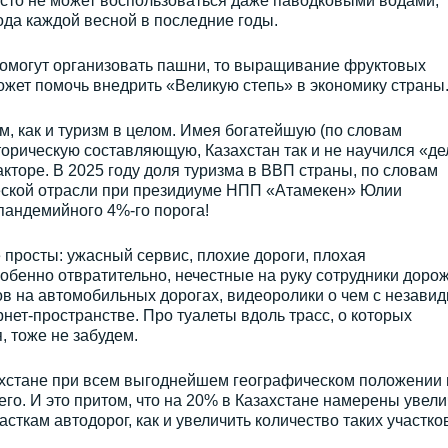
осто не может воспользоваться даже паводковыми водами,
ода каждой весной в последние годы.
помогут организовать пашни, то выращивание фруктовых
ожет помочь внедрить «Великую степь» в экономику страны
зм, как и туризм в целом. Имея богатейшую (по словам
торическую составляющую, Казахстан так и не научился «де
кторе. В 2025 году доля туризма в ВВП страны, по словам
еской отрасли при президиуме НПП «Атамекен» Юлии
пандемийного 4%-го порога!
 просты: ужасный сервис, плохие дороги, плохая
обенно отвратительно, нечестные на руку сотрудники доро
ов на автомобильных дорогах, видеоролики о чем с незави
нет-пространстве. Про туалеты вдоль трасс, о которых
, тоже не забудем.
хстане при всем выгоднейшем географическом положении 
го. И это притом, что на 20% в Казахстане намерены увели
сткам автодорог, как и увеличить количество таких участко