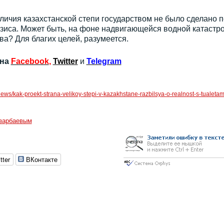
личия казахстанской степи государством не было сделано п
езиса. Может быть, на фоне надвигающейся водной катаст
а? Для благих целей, разумеется.
 на
Facebook
,
Twitter
и
Telegram
news/kak-proekt-strana-velikoy-stepi-v-kazakhstane-razbilsya-o-realnost-s-tualetam
зарбаевым
tter
ВКонтакте