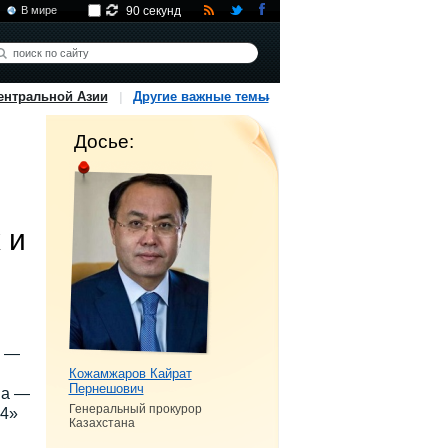
В мире
90 секунд
ентральной Азии
Другие важные темы
Досье:
 и
й —
Кожамжаров Кайрат
Пернешович
на —
Генеральный прокурор
24»
Казахстана