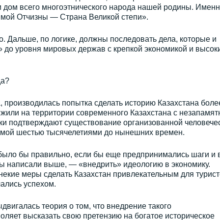
и дом всего многоэтнического народа нашей родины. Имен
мой Отчизны — Страна Великой степи».
о. Дальше, по логике, должны последовать дела, которые и
» до уровня мировых держав с крепкой экономикой и высок
да?
да, производилась попытка сделать историю Казахстана боле
 жили на территории современного Казахстана с незапамят
дки подтверждают существование организованной человече
уемой шестью тысячелетиями до нынешних времен.
было бы правильно, если бы еще предпринимались шаги и 
мы написали выше, — «внедрить» идеологию в экономику.
 некие меры сделать Казахстан привлекательным для турист
ались успехом.
двигалась теория о том, что внедрение такого
оляет высказать свою претензию на богатое историческое