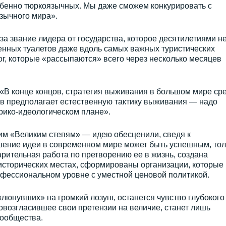
обенно тюркоязычных. Мы даже сможем конкурировать с
зычного мира».
за звание лидера от государства, которое десятилетиями н
нных туалетов даже вдоль самых важных туристических
ог, которые «рассыпаются» всего через несколько месяцев
: «В конце концов, стратегия выживания в большом мире сре
ов предполагает естественную тактику выживания — надо
орико-идеологическом плане».
этим «Великим степям» — идею обесценили, сведя к
ашение идеи в современном мире может быть успешным, тол
рительная работа по претворению ее в жизнь, создана
исторических местах, сформированы организации, которые
офессиональном уровне с уместной ценовой политикой.
клюнувших» на громкий лозунг, останется чувство глубокого
ровозгласившее свои претензии на величие, станет лишь
ообщества.