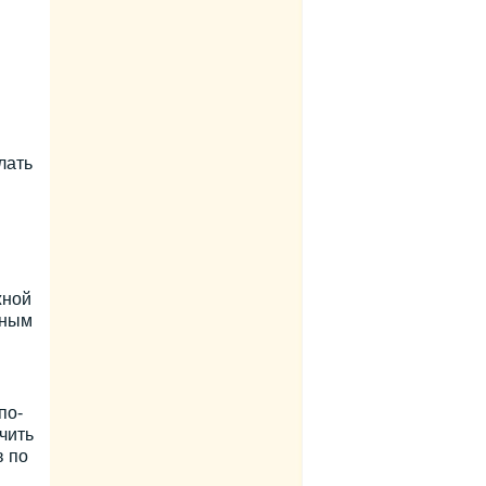
.
лать
жной
дным
по-
чить
в по