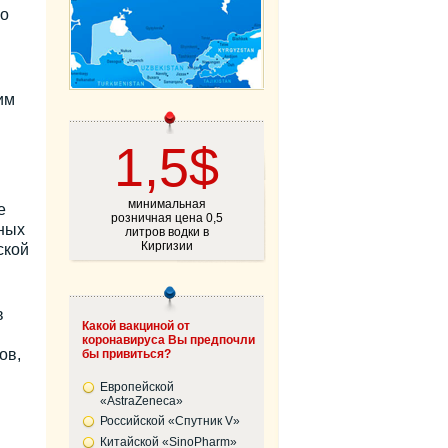
но
им
1,5$
минимальная
е
розничная цена 0,5
ных
литров водки в
Киргизии
ской
в
Какой вакциной от
коронавируса Вы предпочли
ов,
бы привиться?
Европейской
«AstraZeneca»
Российской «Спутник V»
Китайской «SinoPharm»