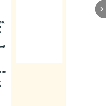
ва.
м
в
кой
и во
е
о
.