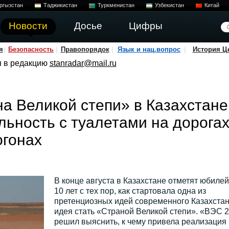
ргызстан
Таджикистан
Туркменистан
Узбекистан
Китай
Новости
Досье
Цифры
я
Безопасность
Правопорядок
Язык и нац.вопрос
История Ц
я в редакцию
stanradar@mail.ru
на Великой степи» в Казахстане
льность с туалетами на дорогах
огонах
В конце августа в Казахстане отметят юбиле
10 лет с тех пор, как стартовала одна из
претенциозных идей современного Казахста
идея стать «Страной Великой степи». «ВЭС 
решил выяснить, к чему привела реализация