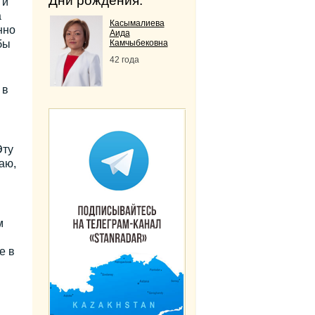
Дни рождения:
 и
а
Касымалиева
нно
Аида
бы
Камчыбековна
42 года
 в
Эту
аю,
м
е в