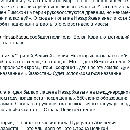
 жизни и уклада страны государство постепенно дробится
мается организацией лишь личного счастья. А это только н
емен Римской империи руководствуются древним, но неизме
 и властвуй». Отсюда и попытка Назарбаева внести хотя 
любят национал-патриоты это слово) идею в массы.
а Назарбаева
сообщил политолог Ерлан Карин, отметивший
ента страны:
аться «Страной Великой степи». Некоторые называют себя
«Страна восходящего солнца». Мы — дети Великой степи. 
 проливали кровь, чтобы сохранить для нас эту землю. Дум
 названием «Казахстан» будет использоваться название
ода, эта идея была оглашена Назарбаевым на международно
том году празднеств, посвященных 550-летию образования
саммит Совета сотрудничества тюркоязычных государств, гд
логан «Казахстан — Страна Великой степи».
тории, — пафосно заявил тогда Нурсултан Абишевич, —
азахстан — это Ұлы дала елі, это Страна Великой