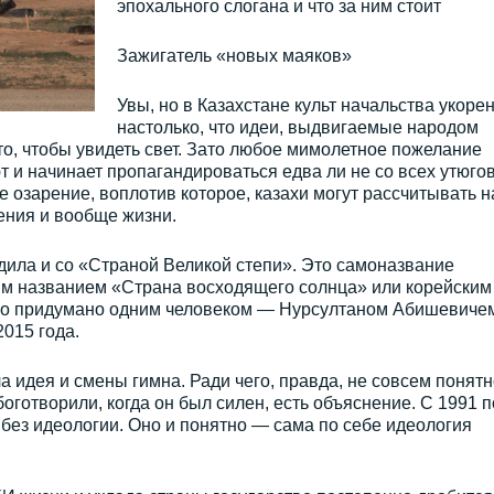
эпохального слогана и что за ним стоит
Зажигатель «новых маяков»
Увы, но в Казахстане культ начальства укоре
настолько, что идеи, выдвигаемые народом
то, чтобы увидеть свет. Зато любое мимолетное пожелание
т и начинает пропагандироваться едва ли не со всех утюгов
е озарение, воплотив которое, казахи могут рассчитывать н
ния и вообще жизни.
дила и со «Страной Великой степи». Это самоназвание
ким названием «Страна восходящего солнца» или корейским
ло придумано одним человеком — Нурсултаном Абишевиче
015 года.
 идея и смены гимна. Ради чего, правда, не совсем понятн
боготворили, когда он был силен, есть объяснение. С 1991 п
 без идеологии. Оно и понятно — сама по себе идеология