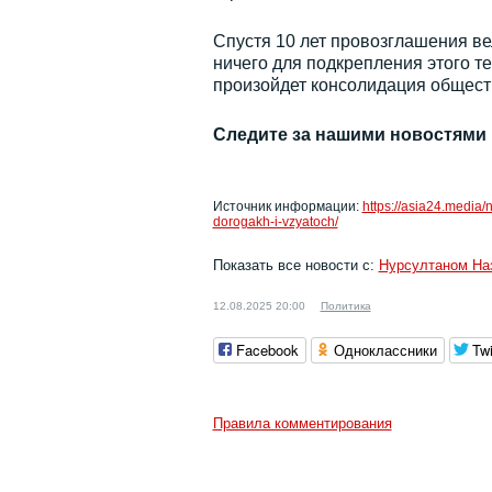
Спустя 10 лет провозглашения ве
ничего для подкрепления этого т
произойдет консолидация обществ
Следите за нашими новостями
Источник информации:
https://asia24.media/
dorogakh-i-vzyatoch/
Показать все новости с:
Нурсултаном На
12.08.2025 20:00
Политика
Facebook
Одноклассники
Twi
Правила комментирования