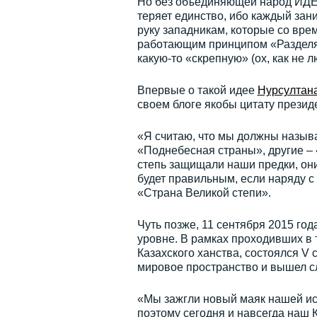
Но без объединяющей народ ИДЕИ
теряет единство, ибо каждый зани
руку западникам, которые со вр
работающим принципом «Разделяй
какую-то «скрепную» (ох, как не 
Впервые о такой идее
Нурсултан
своем блоге якобы цитату презид
«Я считаю, что мы должны назыв
«Поднебесная страны», другие – 
степь защищали наши предки, они
будет правильным, если наряду с
«Страна Великой степи».
Чуть позже, 11 сентября 2015 г
уровне. В рамках проходивших в 
Казахского ханства, состоялся V 
мировое пространство и вышел с
«Мы зажгли новый маяк нашей ис
поэтому сегодня и навсегда наш К