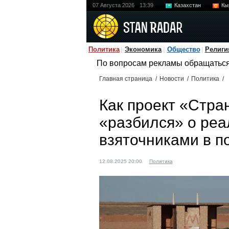
07 Августа 2026
13:39
Казахстан
Кы
Политика
Экономика
Общество
Религи
По вопросам рекламы обращатьс
Главная страница
/
Новости
/
Политика
/
Как проект «Стра
«разбился» о реа
взяточниками в п
12.08.2025 20:00
Политика