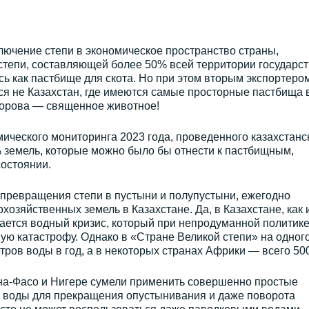
лючение степи в экономическое пространство страны,
степи, составляющей более 50% всей территории государст
ь как пастбище для скота. Но при этом вторым экспортеро
ся не Казахстан, где имеются самые просторные пастбища 
 корова — священное животное!
мического мониторинга 2023 года, проведенного казахстанс
 земель, которые можно было бы отнести к пастбищным,
остоянии.
 превращения степи в пустыни и полупустыни, ежегодно
озяйственных земель в Казахстане. Да, в Казахстане, как 
ается водный кризис, который при непродуманной политик
ую катастрофу. Однако в «Стране Великой степи» на одног
тров воды в год, а в некоторых странах Африки — всего 500
ина-Фасо и Нигере сумели применить совершенно простые
 воды для прекращения опустынивания и даже поворота