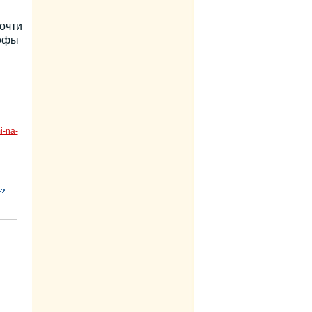
очти
рофы
i-na-