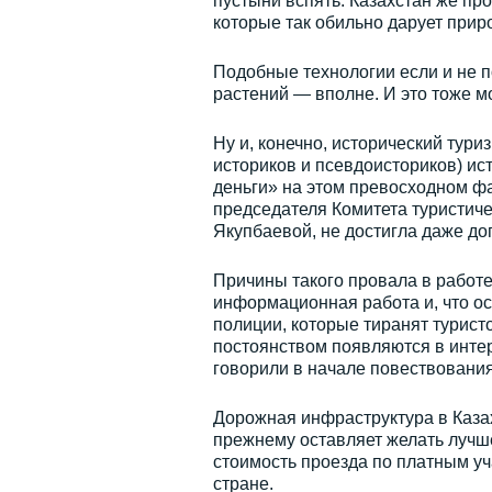
пустыни вспять. Казахстан же пр
которые так обильно дарует прир
Подобные технологии если и не 
растений — вполне. И это тоже м
Ну и, конечно, исторический тури
историков и псевдоисториков) ис
деньги» на этом превосходном фа
председателя Комитета туристич
Якупбаевой, не достигла даже до
Причины такого провала в работе
информационная работа и, что ос
полиции, которые тиранят турист
постоянством появляются в интер
говорили в начале повествования
Дорожная инфраструктура в Каза
прежнему оставляет желать лучше
стоимость проезда по платным уча
стране.