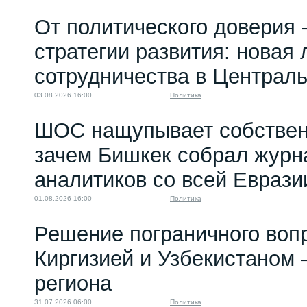
Память о
От политического доверия 
преступлениях
Кенесары
стратегии развития: новая 
24.04.2026 08:00
сотрудничества в Централ
03.08.2026 16:00
Политика
ШОС нащупывает собствен
зачем Бишкек собрал журн
аналитиков со всей Еврази
01.08.2026 16:00
Политика
Решение пограничного воп
Киргизией и Узбекистаном 
региона
31.07.2026 06:00
Политика