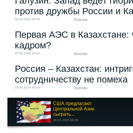
Галузин: Запад ведёт гибр
против дружбы России и К
06.08.2026 06:00
Политика
Первая АЭС в Казахстане: 
кадром?
05.08.2026 18:00
Политика
Россия – Казахстан: интри
сотрудничеству не помеха
05.08.2026 06:00
Политика
США предлагают
Центральной Азии
сыграть...
28.02.2023 08:00