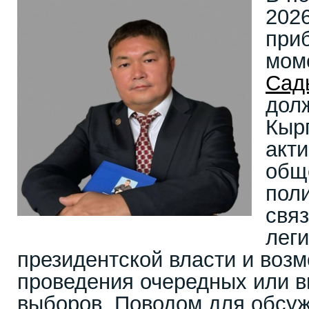
2026
при
мом
Сад
долж
Кыр
акт
общ
поли
свя
лег
президентской власти и воз
проведения очередных или 
выборов. Поводом для обсуж