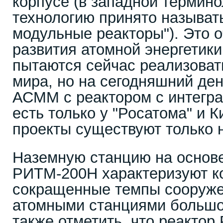
корпусе (в западной термино
технологию принято называ
модульные реакторы"). Это 
развития атомной энергетик
пытаются сейчас реализоват
мира, но на сегодняшний де
АСММ с реактором с интегр
есть только у "Росатома" и 
проекты существуют только н
Наземную станцию на основе
РИТМ-200Н характеризуют к
сокращенные темпы сооруже
атомными станциями большо
также отметить, что реакто