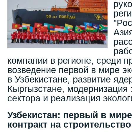
рук
рег
"Ро
Ази
рас
раб
компании в регионе, среди п
возведение первой в мире э
в Узбекистане, развитие яд
Кыргызстане, модернизация 
сектора и реализация эколог
Узбекистан: первый в мир
контракт на строительств