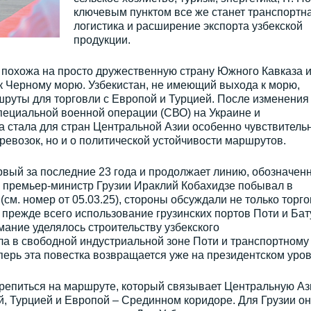
ключевым пунктом все же станет транспортн
логистика и расширение экспорта узбекской
продукции.
 похожа на просто дружественную страну Южного Кавказа и
к Черному морю. Узбекистан, не имеющий выхода к морю,
руты для торговли с Европой и Турцией. После изменения
пециальной военной операции (СВО) на Украине и
а стала для стран Центральной Азии особенно чувствитель
еревозок, но и о политической устойчивости маршрутов.
вый за последние 23 года и продолжает линию, обозначен
а премьер-министр Грузии Ираклий Кобахидзе побывал в
 (см. номер от 05.03.25), стороны обсуждали не только торг
прежде всего использование грузинских портов Поти и Ба
мание уделялось строительству узбекского
а в свободной индустриальной зоне Поти и транспортному
ерь эта повестка возвращается уже на президентском уров
крепиться на маршруте, который связывает Центральную Аз
, Турцией и Европой – Срединном коридоре. Для Грузии он