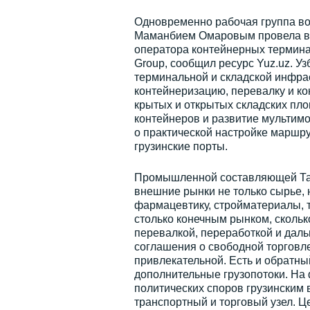
Одновременно рабочая группа во
Маманбием Омаровым провела вст
оператора контейнерных терминал
Group, сообщил ресурс Yuz.uz. У
терминальной и складской инфрас
контейнеризацию, перевалку и к
крытых и открытых складских пл
контейнеров и развитие мультимод
о практической настройке маршрут
грузинские порты.
Промышленной составляющей Ташк
внешние рынки не только сырье, н
фармацевтику, стройматериалы, т
столько конечным рынком, скольк
перевалкой, переработкой и дал
соглашения о свободной торговле
привлекательной. Есть и обратны
дополнительные грузопотоки. На
политических споров грузинским в
транспортный и торговый узел. Ц