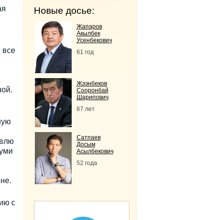
ая
Новые досье:
Жапаров
Акылбек
Усенбекович
 все
61 год
Жээнбеков
ной.
Сооронбай
Шарипович
67 лет
ную
Сатпаев
овлю
Досым
туми
Асылбекович
52 года
не.
ию с