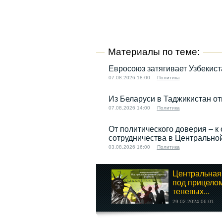
Материалы по теме:
Евросоюз затягивает Узбекис
07.08.2026 18:00
Политика
Из Беларуси в Таджикистан от
07.08.2026 14:00
Политика
От политического доверия – к 
сотрудничества в Центрально
03.08.2026 16:00
Политика
Центральная
под прицело
теневых...
29.02.2024 06:01