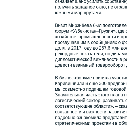
означает шанс усилить собственн
получить западное окно, не огр
южными маршрутами.
Визит Мирзиёева был подготовлен
форум «Узбекистан–Грузия», где 
хозяйстве, промышленности и пр
прозвучавшим в сообщениях о фо
долл. в 2017 году до 267,6 млн д
рекордные показатели, но динам
дипломатической вежливости в р
довести взаимный товарооборот д
В бизнес-форуме приняла участие
Квривишвили и еще 300 предприни
мы совместно подпишем годовой п
Значительная часть этого плана п
логистический сектор, развивать
соответствующие области», – ска
связанности и важности развития 
подробно ознакомила представите
стратегическими проектами в обл