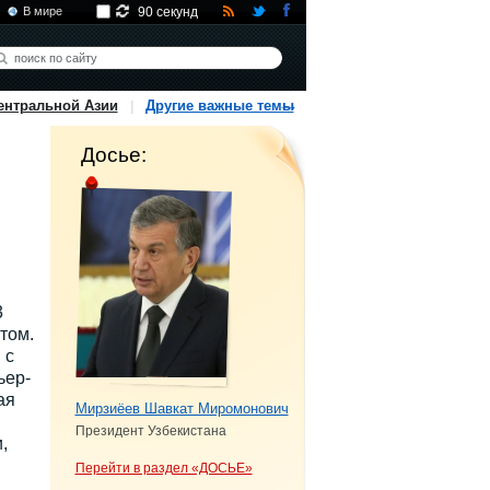
В мире
90 секунд
ентральной Азии
Другие важные темы
Досье:
3
том.
 с
ьер-
ая
Мирзиёев Шавкат Миромонович
Президент Узбекистана
,
Перейти в раздел «ДОСЬЕ»