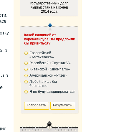
государственный долг
Кыргызстана на конец
2014 года
ти,
ace
тку,
Какой вакциной от
коронавируса Вы предпочли
бы привиться?
х, а
Европейской
«AstraZeneca»
Российской «Спутник V»
Китайской «SinoPharm»
ь на
Американской «Pfizer»
Любой, лишь бы
бесплатно
не
Я не буду вакцинироваться
е
щие