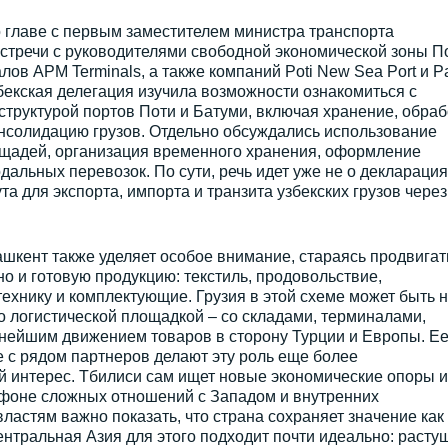
 главе с первым заместителем министра транспорта
речи с руководителями свободной экономической зоны По
ов APM Terminals, а также компаний Poti New Sea Port и P
збекская делегация изучила возможности ознакомиться с
труктурой портов Поти и Батуми, включая хранение, обрабо
онсолидацию грузов. Отдельно обсуждались использование
ощадей, организация временного хранения, оформление
альных перевозок. По сути, речь идет уже не о декларация
а для экспорта, импорта и транзита узбекских грузов через
ент также уделяет особое внимание, стараясь продвигат
о и готовую продукцию: текстиль, продовольствие,
ехнику и комплектующие. Грузия в этой схеме может быть 
о логистической площадкой – со складами, терминалами,
ьнейшим движением товаров в сторону Турции и Европы. Е
 с рядом партнеров делают эту роль еще более
й интерес. Тбилиси сам ищет новые экономические опоры и
 фоне сложных отношений с Западом и внутренних
ластям важно показать, что страна сохраняет значение как
ентральная Азия для этого подходит почти идеально: расту