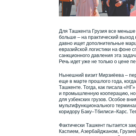
Для Ташкента Грузия все меньше
больше – на практический выход 
давно ищет дополнительные марш
евразийской логистики на фоне с
санкционного давления эта задач
Речь идет уже не только о цене п
Нынешний визит Мирзиёева – пер
еще в марте прошлого года, когд
Ташкенте. Тогда, как писала «НГ»
и промышленную кооперацию, но 
для узбекских грузов. Особое вни
мультифункционального терминал
коридору Баку–Тбилиси–Карс. Теп
Фактически Ташкент пытается за
Каспием, Азербайджаном, Грузией