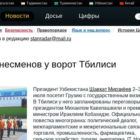
ргызстан
Таджикистан
Туркменистан
Узбекистан
Китай
Новости
Досье
Цифры
я
Безопасность
Правопорядок
Язык и нац.вопрос
История Ц
я в редакцию
stanradar@mail.ru
знесменов у ворот Тбилиси
Президент Узбекистана
Шавкат Мирзиёев
2–
июля посетит Грузию с государственным визи
В Тбилиси у него запланированы переговоры
президентом Михаилом Кавелашвили и прем
министром Ираклием Кобахидзе. Официальн
повестка многогранна: политический диалог,
межпарламентские и межрегиональные связи
торговля, промышленность, фармацевтика,
сельское хозяйство, туризм, энергетика, IT. Но