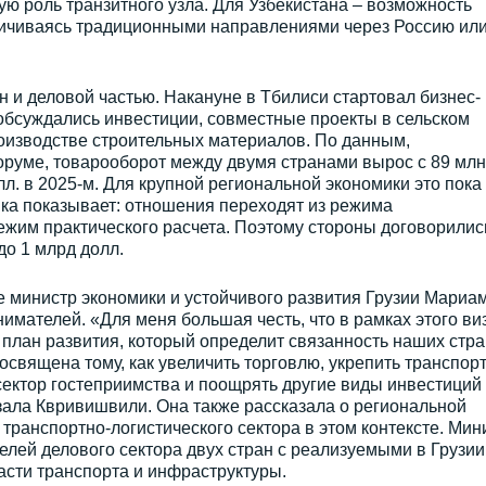
ую роль транзитного узла. Для Узбекистана – возможность
аничиваясь традиционными направлениями через Россию ил
 и деловой частью. Накануне в Тбилиси стартовал бизнес-
обсуждались инвестиции, совместные проекты в сельском
оизводстве строительных материалов. По данным,
руме, товарооборот между двумя странами вырос с 89 млн
олл. в 2025-м. Для крупной региональной экономики это пока
ика показывает: отношения переходят из режима
ежим практического расчета. Поэтому стороны договорилис
о 1 млрд долл.
 министр экономики и устойчивого развития Грузии Мариа
мателей. «Для меня большая честь, что в рамках этого ви
лан развития, который определит связанность наших стра
освящена тому, как увеличить торговлю, укрепить транспорт
 сектор гостеприимства и поощрять другие виды инвестиций
зала Квривишвили. Она также рассказала о региональной
транспортно-логистического сектора в этом контексте. Мин
лей делового сектора двух стран с реализуемыми в Грузии
асти транспорта и инфраструктуры.