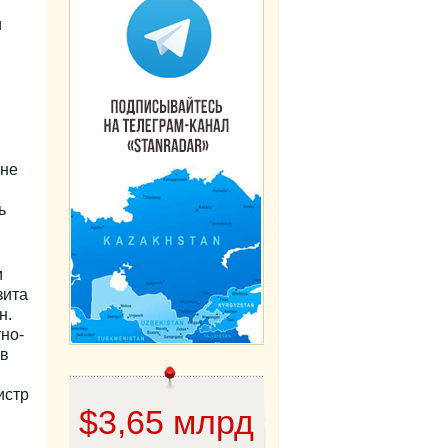
и
 не
ь
м
зита
н.
но-
 в
истр
$3,65 млрд