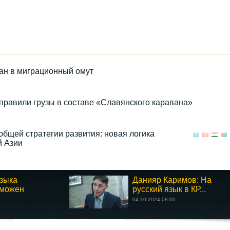
тан в миграционный омут
правили грузы в составе «Славянского каравана»
общей стратегии развития: новая логика
й Азии
зыка
Данияр Каримов: На
зможен
русский язык в КР...
04.10.2024 08:00