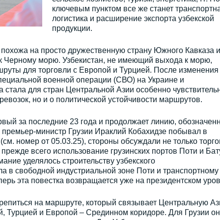
ключевым пунктом все же станет транспортн
логистика и расширение экспорта узбекской
продукции.
 похожа на просто дружественную страну Южного Кавказа и
к Черному морю. Узбекистан, не имеющий выхода к морю,
руты для торговли с Европой и Турцией. После изменения
пециальной военной операции (СВО) на Украине и
а стала для стран Центральной Азии особенно чувствитель
еревозок, но и о политической устойчивости маршрутов.
вый за последние 23 года и продолжает линию, обозначен
а премьер-министр Грузии Ираклий Кобахидзе побывал в
 (см. номер от 05.03.25), стороны обсуждали не только торг
прежде всего использование грузинских портов Поти и Ба
мание уделялось строительству узбекского
а в свободной индустриальной зоне Поти и транспортному
ерь эта повестка возвращается уже на президентском уров
крепиться на маршруте, который связывает Центральную Аз
, Турцией и Европой – Срединном коридоре. Для Грузии он