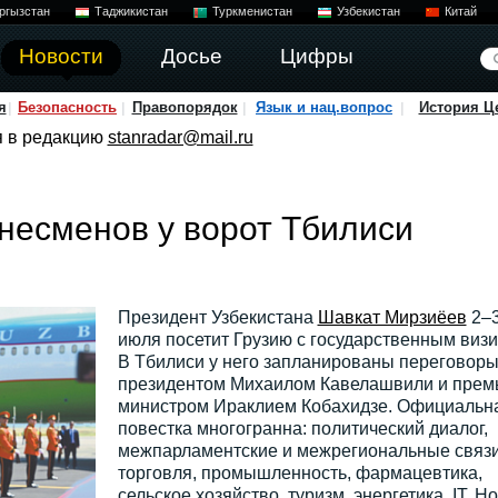
ргызстан
Таджикистан
Туркменистан
Узбекистан
Китай
Новости
Досье
Цифры
я
Безопасность
Правопорядок
Язык и нац.вопрос
История Ц
я в редакцию
stanradar@mail.ru
знесменов у ворот Тбилиси
Президент Узбекистана
Шавкат Мирзиёев
2–
июля посетит Грузию с государственным визи
В Тбилиси у него запланированы переговоры
президентом Михаилом Кавелашвили и прем
министром Ираклием Кобахидзе. Официальн
повестка многогранна: политический диалог,
межпарламентские и межрегиональные связи
торговля, промышленность, фармацевтика,
сельское хозяйство, туризм, энергетика, IT. Но