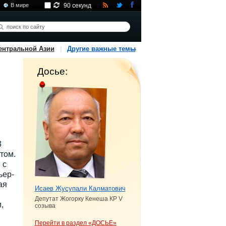
В мире
90 секунд
ентральной Азии
Другие важные темы
Досье:
3
том.
 с
ьер-
ая
Исаев Жусупали Калматович
Депутат Жогорку Кенеша КР V
,
созыва
Перейти в раздел «ДОСЬЕ»