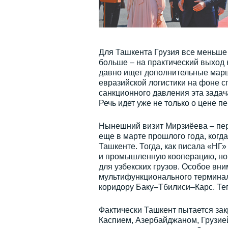
Для Ташкента Грузия все меньше
больше – на практический выход 
давно ищет дополнительные марш
евразийской логистики на фоне с
санкционного давления эта задач
Речь идет уже не только о цене п
Нынешний визит Мирзиёева – пер
еще в марте прошлого года, когд
Ташкенте. Тогда, как писала «НГ»
и промышленную кооперацию, но 
для узбекских грузов. Особое вни
мультифункционального терминал
коридору Баку–Тбилиси–Карс. Теп
Фактически Ташкент пытается за
Каспием, Азербайджаном, Грузией