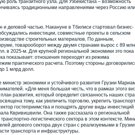
ую роль транзитного узла. Для Узбекистана – возможность
аничиваясь традиционными направлениями через Россию ил
 и деловой частью. Накануне в Тбилиси стартовал бизнес-
обсуждались инвестиции, совместные проекты в сельском
оизводстве строительных материалов. По данным,
руме, товарооборот между двумя странами вырос с 89 млн
олл. в 2025-м. Для крупной региональной экономики это пока
ика показывает: отношения переходят из режима
ежим практического расчета. Поэтому стороны договорилис
о 1 млрд долл.
 министр экономики и устойчивого развития Грузии Мариа
мателей. «Для меня большая честь, что в рамках этого ви
лан развития, который определит связанность наших стра
освящена тому, как увеличить торговлю, укрепить транспорт
 сектор гостеприимства и поощрять другие виды инвестиций
зала Квривишвили. Она также рассказала о региональной
транспортно-логистического сектора в этом контексте. Мин
лей делового сектора двух стран с реализуемыми в Грузии
асти транспорта и инфраструктуры.