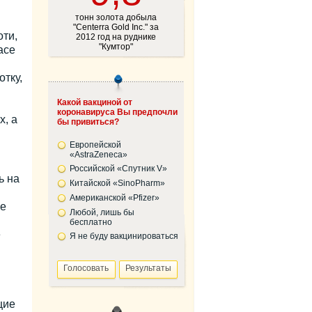
тонн золота добыла
"Centerra Gold Inc." за
ти,
2012 год на руднике
"Кумтор"
ace
тку,
Какой вакциной от
коронавируса Вы предпочли
х, а
бы привиться?
Европейской
«AstraZeneca»
Российской «Спутник V»
ь на
Китайской «SinoPharm»
Американской «Pfizer»
не
Любой, лишь бы
бесплатно
е
Я не буду вакцинироваться
щие