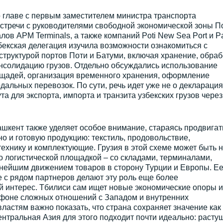
 главе с первым заместителем министра транспорта
речи с руководителями свободной экономической зоны По
ов APM Terminals, а также компаний Poti New Sea Port и P
збекская делегация изучила возможности ознакомиться с
труктурой портов Поти и Батуми, включая хранение, обрабо
онсолидацию грузов. Отдельно обсуждались использование
ощадей, организация временного хранения, оформление
альных перевозок. По сути, речь идет уже не о декларация
а для экспорта, импорта и транзита узбекских грузов через
ент также уделяет особое внимание, стараясь продвигат
о и готовую продукцию: текстиль, продовольствие,
ехнику и комплектующие. Грузия в этой схеме может быть 
о логистической площадкой – со складами, терминалами,
ьнейшим движением товаров в сторону Турции и Европы. Е
 с рядом партнеров делают эту роль еще более
й интерес. Тбилиси сам ищет новые экономические опоры и
 фоне сложных отношений с Западом и внутренних
ластям важно показать, что страна сохраняет значение как
ентральная Азия для этого подходит почти идеально: расту