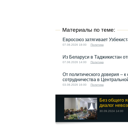
Материалы по теме:
Евросоюз затягивает Узбекис
07.08.2026 18:00
Политика
Из Беларуси в Таджикистан от
07.08.2026 14:00
Политика
От политического доверия – к 
сотрудничества в Центрально
03.08.2026 16:00
Политика
Без общего я
диалог нево
30.09.2024 14:00