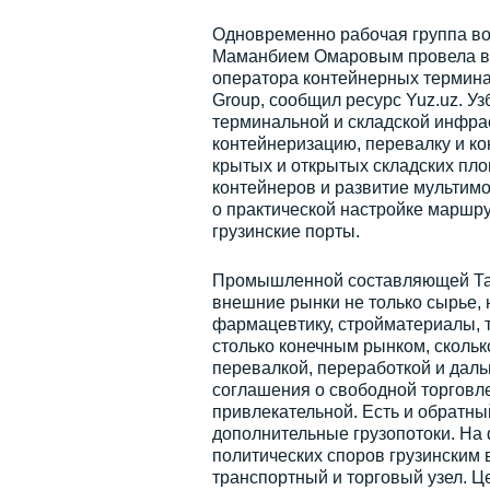
Одновременно рабочая группа во
Маманбием Омаровым провела вст
оператора контейнерных терминал
Group, сообщил ресурс Yuz.uz. У
терминальной и складской инфрас
контейнеризацию, перевалку и к
крытых и открытых складских пл
контейнеров и развитие мультимод
о практической настройке маршрут
грузинские порты.
Промышленной составляющей Ташк
внешние рынки не только сырье, н
фармацевтику, стройматериалы, т
столько конечным рынком, скольк
перевалкой, переработкой и дал
соглашения о свободной торговле
привлекательной. Есть и обратны
дополнительные грузопотоки. На
политических споров грузинским в
транспортный и торговый узел. Ц