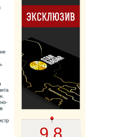
и
 не
ь
м
зита
н.
но-
 в
истр
9,8