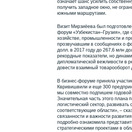
означает шанс усилить собственн
получить западное окно, не огр
южными маршрутами.
Визит Мирзиёева был подготовлен
форум «Узбекистан–Грузия», где 
хозяйстве, промышленности и пр
прозвучавшим в сообщениях о фо
долл. в 2017 году до 267,6 млн д
рекордные показатели, но динам
дипломатической вежливости в р
довести взаимный товарооборот д
В бизнес-форуме приняла участие
Квривишвили и еще 300 предприни
мы совместно подпишем годовой п
Значительная часть этого плана п
логистический сектор, развивать
соответствующие области», – ска
связанности и важности развития 
подробно ознакомила представите
стратегическими проектами в обл