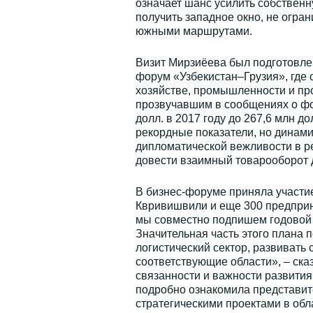
означает шанс усилить собственн
получить западное окно, не огр
южными маршрутами.
Визит Мирзиёева был подготовлен
форум «Узбекистан–Грузия», где 
хозяйстве, промышленности и пр
прозвучавшим в сообщениях о фо
долл. в 2017 году до 267,6 млн д
рекордные показатели, но динам
дипломатической вежливости в р
довести взаимный товарооборот д
В бизнес-форуме приняла участие
Квривишвили и еще 300 предприни
мы совместно подпишем годовой п
Значительная часть этого плана п
логистический сектор, развивать
соответствующие области», – ска
связанности и важности развития 
подробно ознакомила представите
стратегическими проектами в обл