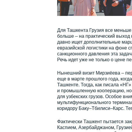
Для Ташкента Грузия все меньше
больше – на практический выход 
давно ищет дополнительные марш
евразийской логистики на фоне с
санкционного давления эта задач
Речь идет уже не только о цене п
Нынешний визит Мирзиёева – пер
еще в марте прошлого года, когд
Ташкенте. Тогда, как писала «НГ»
и промышленную кооперацию, но 
для узбекских грузов. Особое вни
мультифункционального терминал
коридору Баку–Тбилиси–Карс. Теп
Фактически Ташкент пытается за
Каспием, Азербайджаном, Грузией