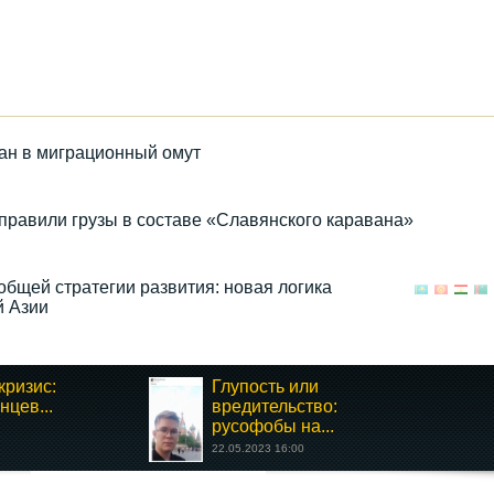
тан в миграционный омут
правили грузы в составе «Славянского каравана»
общей стратегии развития: новая логика
й Азии
кризис:
Глупость или
нцев...
вредительство:
русофобы на...
22.05.2023 16:00