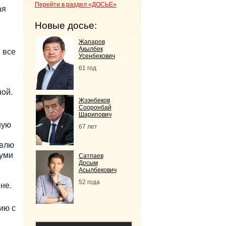
Перейти в раздел «ДОСЬЕ»
ая
Новые досье:
Жапаров
Акылбек
 все
Усенбекович
61 год
ной.
Жээнбеков
Сооронбай
Шарипович
ную
67 лет
овлю
туми
Сатпаев
Досым
Асылбекович
52 года
не.
ию с