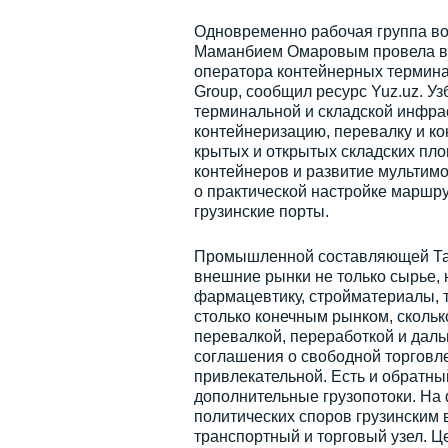
Одновременно рабочая группа во
Маманбием Омаровым провела вст
оператора контейнерных терминал
Group, сообщил ресурс Yuz.uz. У
терминальной и складской инфрас
контейнеризацию, перевалку и к
крытых и открытых складских пл
контейнеров и развитие мультимод
о практической настройке маршрут
грузинские порты.
Промышленной составляющей Ташк
внешние рынки не только сырье, н
фармацевтику, стройматериалы, т
столько конечным рынком, скольк
перевалкой, переработкой и дал
соглашения о свободной торговле
привлекательной. Есть и обратны
дополнительные грузопотоки. На
политических споров грузинским в
транспортный и торговый узел. Ц