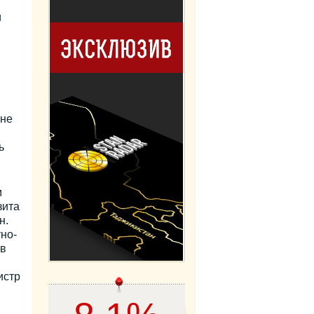
и
 не
ь
м
зита
н.
но-
 в
истр