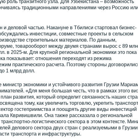
ую роль транзитного узла. Для Узбекистана – возможность
аничиваясь традиционными направлениями через Россию ил
 и деловой частью. Накануне в Тбилиси стартовал бизнес-
обсуждались инвестиции, совместные проекты в сельском
оизводстве строительных материалов. По данным,
руме, товарооборот между двумя странами вырос с 89 млн
олл. в 2025-м. Для крупной региональной экономики это пока
ика показывает: отношения переходят из режима
ежим практического расчета. Поэтому стороны договорилис
о 1 млрд долл.
 министр экономики и устойчивого развития Грузии Мариа
мателей. «Для меня большая честь, что в рамках этого ви
лан развития, который определит связанность наших стра
освящена тому, как увеличить торговлю, укрепить транспорт
 сектор гостеприимства и поощрять другие виды инвестиций
зала Квривишвили. Она также рассказала о региональной
транспортно-логистического сектора в этом контексте. Мин
лей делового сектора двух стран с реализуемыми в Грузии
асти транспорта и инфраструктуры.