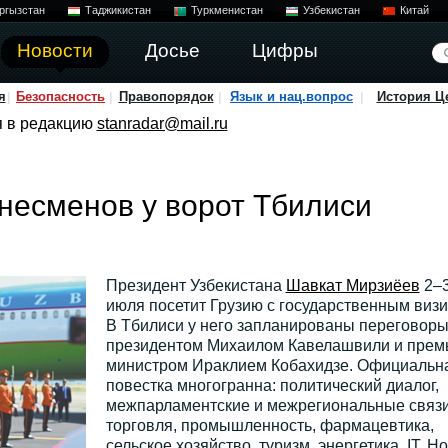
ргызстан
Таджикистан
Туркменистан
Узбекистан
Китай
Новости
Досье
Цифры
я
Безопасность
Правопорядок
Язык и нац.вопрос
История Ц
я в редакцию
stanradar@mail.ru
знесменов у ворот Тбилиси
Президент Узбекистана
Шавкат Мирзиёев
2–
июля посетит Грузию с государственным визи
В Тбилиси у него запланированы переговоры
президентом Михаилом Кавелашвили и прем
министром Ираклием Кобахидзе. Официальн
повестка многогранна: политический диалог,
межпарламентские и межрегиональные связи
торговля, промышленность, фармацевтика,
сельское хозяйство, туризм, энергетика, IT. Но