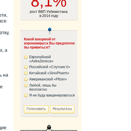
8,1%
рост ВВП Узбекистана
ти,
в 2014 году
ace
тку,
Какой вакциной от
коронавируса Вы предпочли
бы привиться?
х, а
Европейской
«AstraZeneca»
Российской «Спутник V»
Китайской «SinoPharm»
ь на
Американской «Pfizer»
Любой, лишь бы
не
бесплатно
Я не буду вакцинироваться
е
щие