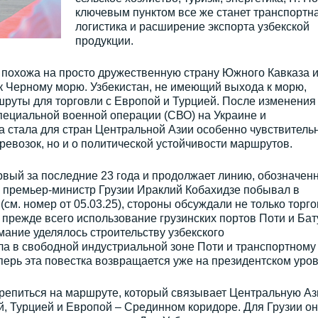
ключевым пунктом все же станет транспортн
логистика и расширение экспорта узбекской
продукции.
 похожа на просто дружественную страну Южного Кавказа и
к Черному морю. Узбекистан, не имеющий выхода к морю,
руты для торговли с Европой и Турцией. После изменения
пециальной военной операции (СВО) на Украине и
а стала для стран Центральной Азии особенно чувствитель
еревозок, но и о политической устойчивости маршрутов.
вый за последние 23 года и продолжает линию, обозначен
а премьер-министр Грузии Ираклий Кобахидзе побывал в
 (см. номер от 05.03.25), стороны обсуждали не только торг
прежде всего использование грузинских портов Поти и Ба
мание уделялось строительству узбекского
а в свободной индустриальной зоне Поти и транспортному
ерь эта повестка возвращается уже на президентском уров
крепиться на маршруте, который связывает Центральную Аз
, Турцией и Европой – Срединном коридоре. Для Грузии он