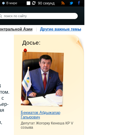
В мире
90 секунд
ентральной Азии
Другие важные темы
Досье:
3
том.
 с
ьер-
ая
Бекматов Абдыжапар
Гапырович
,
Депутат Жогорку Кенеша КР V
созыва