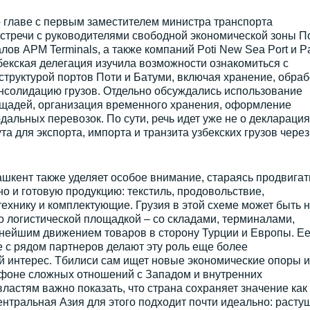
 главе с первым заместителем министра транспорта
речи с руководителями свободной экономической зоны По
ов APM Terminals, а также компаний Poti New Sea Port и P
збекская делегация изучила возможности ознакомиться с
труктурой портов Поти и Батуми, включая хранение, обрабо
онсолидацию грузов. Отдельно обсуждались использование
ощадей, организация временного хранения, оформление
альных перевозок. По сути, речь идет уже не о декларация
а для экспорта, импорта и транзита узбекских грузов через
ент также уделяет особое внимание, стараясь продвигат
о и готовую продукцию: текстиль, продовольствие,
ехнику и комплектующие. Грузия в этой схеме может быть 
о логистической площадкой – со складами, терминалами,
ьнейшим движением товаров в сторону Турции и Европы. Е
 с рядом партнеров делают эту роль еще более
й интерес. Тбилиси сам ищет новые экономические опоры и
 фоне сложных отношений с Западом и внутренних
ластям важно показать, что страна сохраняет значение как
ентральная Азия для этого подходит почти идеально: расту