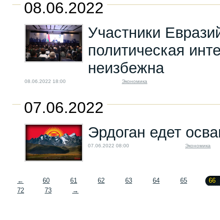
08.06.2022
Участники Еврази
политическая инт
неизбежна
08.06.2022 18:00
Экономика
07.06.2022
Эрдоган едет осва
07.06.2022 08:00
Экономика
←
60
61
62
63
64
65
66
72
73
→