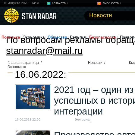
10 Августа 2026
14:31
Казахстан
Кыргызстан
Узбекистан
Китай
Новости
По вопросам рекламы обращ
Политика
Экономика
Общество
Религия
Безопасность
Правоп
stanradar@mail.ru
Главная страница
/
Новости
/
Кы
Экономика
16.06.2022:
2021 год – один и
успешных в истор
интеграции
16.06.2022 22:00
Экономика