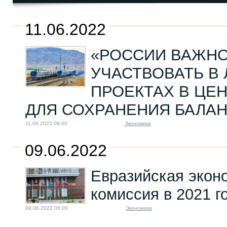
Гей, русофобы! Кто и
11.06.2022
как учит...
24.04.2023 16:00
«РОССИИ ВАЖН
УЧАСТВОВАТЬ В
ПРОЕКТАХ В ЦЕ
ДЛЯ СОХРАНЕНИЯ БАЛА
11.06.2022 09:00
Экономика
09.06.2022
Евразийская экон
комиссия в 2021 г
09.06.2022 06:00
Экономика