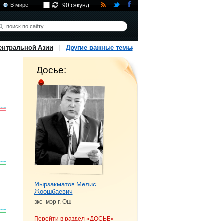
В мире
90 секунд
ентральной Азии
Другие важные темы
Досье:
Мырзакматов Мелис
Жоошбаевич
экс- мэр г. Ош
Перейти в раздел «ДОСЬЕ»