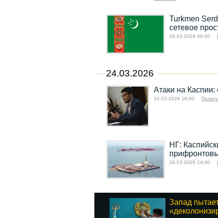
Turkmen Serd
сетевое прос
26.03.2026 06:00
24.03.2026
Атаки на Каспии:
24.03.2026 16:00
Полит
НГ: Каспийск
прифронтов
24.03.2026 14:00
Запад пытае
«деколонизир