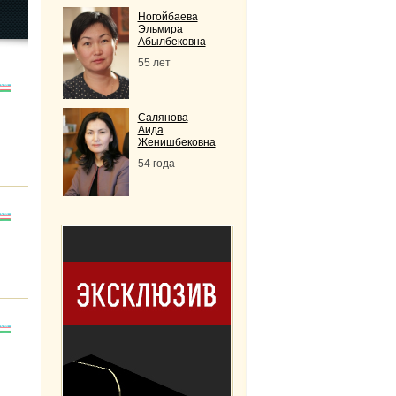
Ногойбаева
Эльмира
Абылбековна
55 лет
Салянова
Аида
Женишбековна
54 года