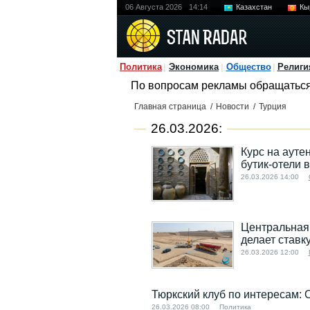
06 Августа 2026
14:14
Казахстан
Кы
Политика
Экономика
Общество
Религи
По вопросам рекламы обращатьс
Главная страница
/
Новости
/
Турция
26.03.2026:
Курс на ауте
бутик-отели 
26.03.2026 14:00
Центральная 
делает ставк
26.03.2026 12:00
Тюркский клуб по интересам: 
26.03.2026 08:00
Политика