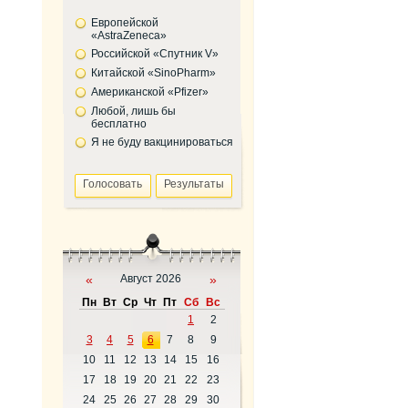
Европейской
«AstraZeneca»
Российской «Спутник V»
Китайской «SinoPharm»
Американской «Pfizer»
Любой, лишь бы
бесплатно
Я не буду вакцинироваться
«
Август 2026
»
Пн
Вт
Ср
Чт
Пт
Сб
Вс
1
2
3
4
5
6
7
8
9
10
11
12
13
14
15
16
17
18
19
20
21
22
23
24
25
26
27
28
29
30