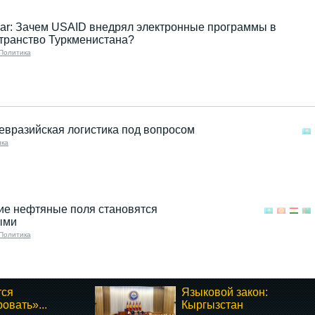
ar: Зачем USAID внедрял электронные программы в
транство Туркменистана?
Политика
 евразийская логистика под вопросом
ика
ие нефтяные поля становятся
ыми
Политика
тся
Языковой закон:
овать»...
Кыргызстан