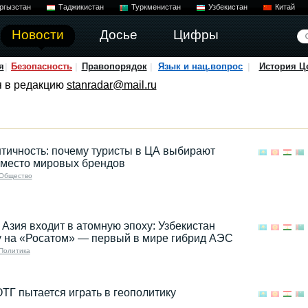
ргызстан
Таджикистан
Туркменистан
Узбекистан
Китай
Новости
Досье
Цифры
я
Безопасность
Правопорядок
Язык и нац.вопрос
История Ц
я в редакцию
stanradar@mail.ru
нтичность: почему туристы в ЦА выбирают
вместо мировых брендов
Общество
Азия входит в атомную эпоху: Узбекистан
у на «Росатом» — первый в мире гибрид АЭС
Политика
ОТГ пытается играть в геополитику