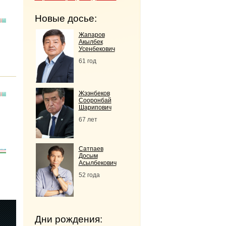
Новые досье:
Жапаров
Акылбек
Усенбекович
61 год
Жээнбеков
Сооронбай
Шарипович
67 лет
Сатпаев
Досым
Асылбекович
52 года
Дни рождения: