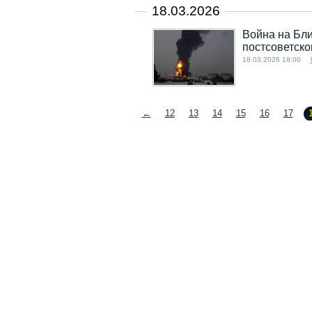
18.03.2026
Война на Бли
постсоветско
18.03.2026 18:00
←
12
13
14
15
16
17