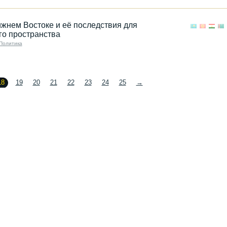
жнем Востоке и её последствия для
го пространства
Политика
18
19
20
21
22
23
24
25
→