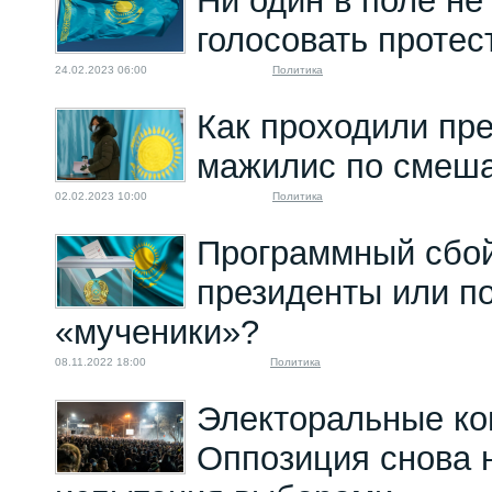
Ни один в поле не 
голосовать протес
24.02.2023 06:00
Политика
Как проходили пр
мажилис по смеша
02.02.2023 10:00
Политика
Программный сбой
президенты или п
«мученики»?
08.11.2022 18:00
Политика
Электоральные ко
Оппозиция снова 