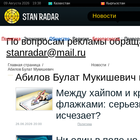
09 Августа 2026
19:38
Казахстан
Кыргызстан
Узбекистан
Китай
Новости
По вопросам рекламы обращ
Политика
Экономика
Общество
Религия
Безопасность
Правоп
stanradar@mail.ru
Главная страница
/
Новости
/
Абилов Булат Мукишевич
Абилов Булат Мукишевич в
Между хайпом и 
флажками: серьез
исчезает?
26.06.2026 20:00
Политика