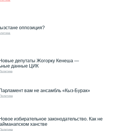
гызстане оппозиция?
олитика
 Новые депутаты Жогорку Кенеша —
ьные данные ЦИК
Политика
Парламент вам не ансамбль «Кыз-Бурак»
Политика
Новое избирательное законодательство. Как не
байманапском ханстве
Политика