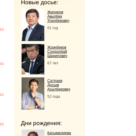
Новые досье:
Жапаров
Акылбек
Усенбекович
61 год
Жээнбеков
Сооронбай
Шарипович
67 лет
Сатпаев
Досым
Асылбекович
52 года
Дни рождения:
Касымалиева