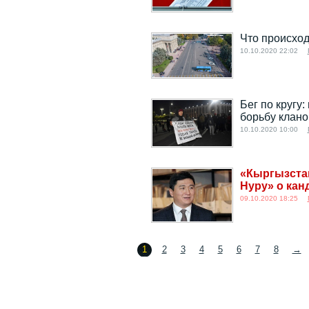
Что происход
10.10.2020 22:02
Бег по кругу
борьбу клано
10.10.2020 10:00
«Кыргызстан
Нуру» о кан
09.10.2020 18:25
1
2
3
4
5
6
7
8
→