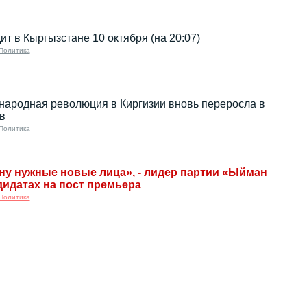
ит в Кыргызстане 10 октября (на 20:07)
Политика
: народная революция в Киргизии вновь переросла в
в
Политика
у нужные новые лица», - лидер партии «Ыйман
дидатах на пост премьера
Политика