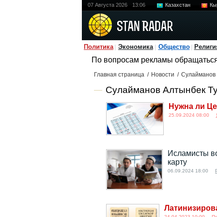
07 Августа 2026
13:06
Казахстан
Кы
Политика
Экономика
Общество
Религи
По вопросам рекламы обращатьс
Главная страница
/
Новости
/
Сулайманов 
Сулайманов Алтынбек Ту
Нужна ли Ц
25.09.2024 08:00
Исламисты во
карту
06.09.2024 18:00
Латинизирова
24.04.2023 10:00
П