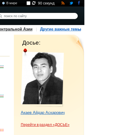
В мире
90 секунд
ентральной Азии
Другие важные темы
Досье:
Акаев Айдар Аскарович
Перейти в раздел «ДОСЬЕ»