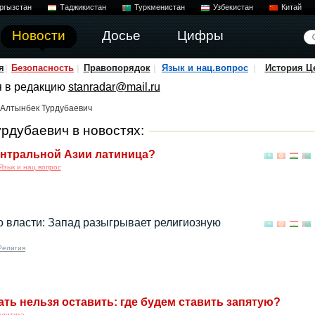
ргызстан
Таджикистан
Туркменистан
Узбекистан
Китай
Новости
Досье
Цифры
я
Безопасность
Правопорядок
Язык и нац.вопрос
История Ц
я в редакцию
stanradar@mail.ru
Алтынбек Турдубаевич
рдубаевич в новостях:
ентральной Азии латиница?
Язык и нац.вопрос
 власти: Запад разыгрывает религиозную
Религия
ть нельзя оставить: где будем ставить запятую?
олитика