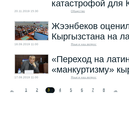
катастрофой для 
20.11.2019 15:30
Общество
Жээнбеков оценил
Кыргызстана на л
18.09.2019 11:00
Язык и нац.вопрос
«Переход на латин
«манкуртизму» кы
17.09.2019 11:00
Язык и нац.вопрос
←
1
2
3
4
5
6
7
8
→