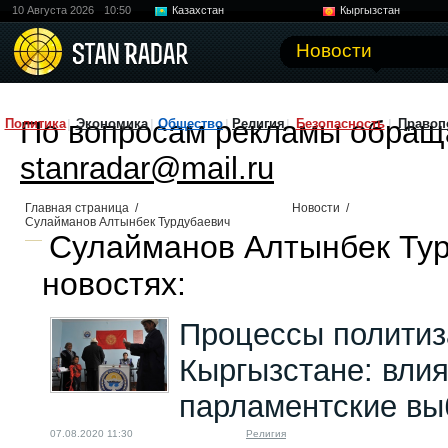
10 Августа 2026
10:50
Казахстан
Кыргызстан
Узбекистан
Китай
Новости
По вопросам рекламы обращ
Политика
Экономика
Общество
Религия
Безопасность
Правоп
stanradar@mail.ru
Главная страница
/
Новости
/
Сулайманов Алтынбек Турдубаевич
Сулайманов Алтынбек Тур
новостях:
Процессы политиз
Кыргызстане: вли
парламентские вы
07.08.2020 11:30
Религия