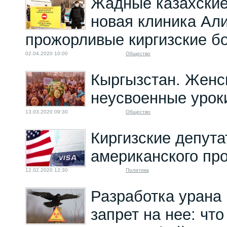
Жадные казахские
новая клиника Ал
прожорливые киргизские бо
02.04.2020 10:00
Общество
Кыргызстан. Женс
неусвоенные урок
13.03.2020 09:30
Общество
Киргизские депут
американского пр
12.02.2020 12:30
Политика
Разработка урана
запрет на нее: чт