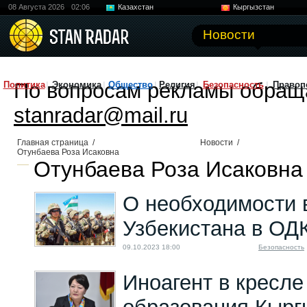
08 Августа 2026
02:06
Казахстан
Кыргызстан
Узбекистан
Китай
Новости
По вопросам рекламы обращ
Политика
Экономика
Общество
Религия
Безопасность
Правоп
stanradar@mail.ru
Главная страница
/
Новости
/
Отунбаева Роза Исаковна
Отунбаева Роза Исаковна 
О необходимости 
Узбекистана в ОД
09.10.2023 18:00
Безопасность
Иноагент в кресле