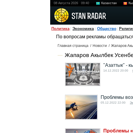
08 Августа 2026
09:40
Казахстан
Кы
Политика
Экономика
Общество
Религи
По вопросам рекламы обращатьс
Главная страница
/
Новости
/
Жапаров Акы
Жапаров Акылбек Усенбек
"Азаттык" - 
14.12.2022 20:00
Проблемы воз
05.12.2022 22:00
Э
Проблемы «