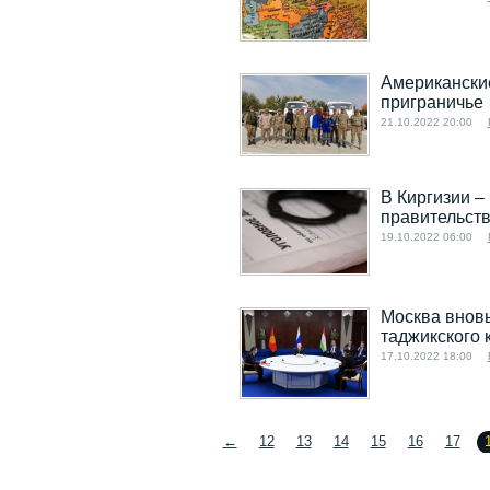
Американские
приграничье
21.10.2022 20:00
В Киргизии –
правительст
19.10.2022 06:00
Москва вновь
таджикского 
17.10.2022 18:00
←
12
13
14
15
16
17