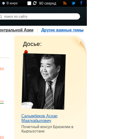
В мире
90 секунд
ентральной Азии
Другие важные темы
Досье:
Салымбеков Аскар
Мааткабылович
Почетный консул Бразилии в
Кыргызстане