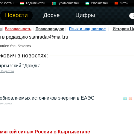
ргызстан
Таджикистан
Туркменистан
Узбекистан
Китай
Новости
Досье
Цифры
я
Безопасность
Правопорядок
Язык и нац.вопрос
История Ц
я в редакцию
stanradar@mail.ru
лбек Усенбекович
ович в новостях:
кыргызский "Дождь"
Общество
обновляемых источников энергии в ЕАЭС
кономика
мягкой силы» России в Кыргызстане