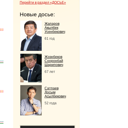
Перейти в раздел «ДОСЬЕ»
Новые досье:
Жапаров
Акылбек
Усенбекович
61 год
Жээнбеков
Сооронбай
Шарипович
67 лет
Сатпаев
Досым
Асылбекович
52 года