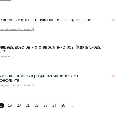
 военные инспектируют киргизско-таджикское
Пограничные проблемы ЦА
 череда арестов и отставок министров. Ждать ухода
ва?
Политика
 готова помочь в разрешении киргизско-
конфликта
Пограничные проблемы ЦА
18
19
20
21
22
23
24
25
→