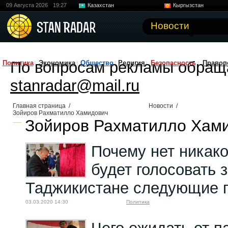
09 Августа 2026
19:27
Казахстан
Кыргызстан
Узбекистан
Китай
Новости
По вопросам рекламы обращ
Политика
Экономика
Общество
Религия
Безопасность
Правоп
stanradar@mail.ru
Главная страница
/
Новости
/
Зойиров Рахматилло Хамидович
Зойиров Рахматилло Хами
Почему нет никако
будет голосовать 
Таджикистане следующие п
03.03.2020 14:30
Политика