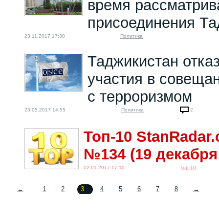
время рассматрив
присоединения Та
23.11.2017 17:30
Политика
Таджикистан отказ
участия в совеща
с терроризмом
23.05.2017 14:55
Политика
2
Топ-10 StanRadar
№134 (19 декабря 
02.01.2017 17:10
Top-10
←
1
2
3
4
5
6
7
8
→