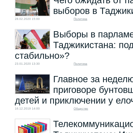
Чего ожидать от п
выборов в Таджик
28.02.2020 15:00
Политика
Выборы в парлам
Таджикистана: по
стабильно»?
23.01.2020 13:30
Политика
Главное за неделю
приговоре бунтов
детей и приключении у ело
16.12.2019 14:00
Общество
Телекоммуникацио