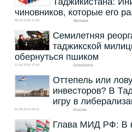
Таджикистана: Ин
чиновников, которые его р
09.05.2019 12:30
Экономика
Семилетняя реорг
таджикской милиц
обернуться пшиком
12.04.2019 12:00
Правопорядок
Оттепель или лов
инвесторов? В Та
игру в либерализ
24.09.2018 09:02
Политика
Глава МИД РФ: В