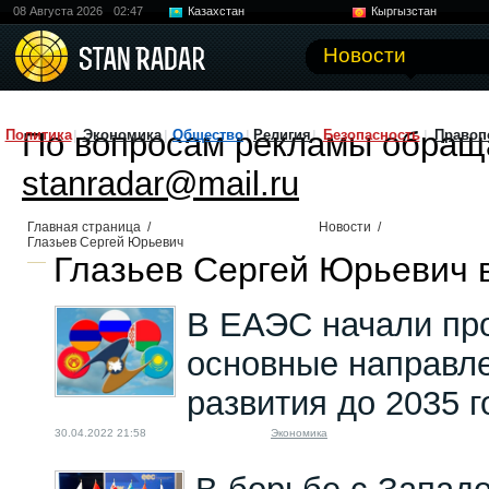
08 Августа 2026
02:47
Казахстан
Кыргызстан
Узбекистан
Китай
Новости
По вопросам рекламы обращ
Политика
Экономика
Общество
Религия
Безопасность
Правоп
stanradar@mail.ru
Главная страница
/
Новости
/
Глазьев Сергей Юрьевич
Глазьев Сергей Юрьевич в
В ЕАЭС начали пр
основные направле
развития до 2035 г
30.04.2022 21:58
Экономика