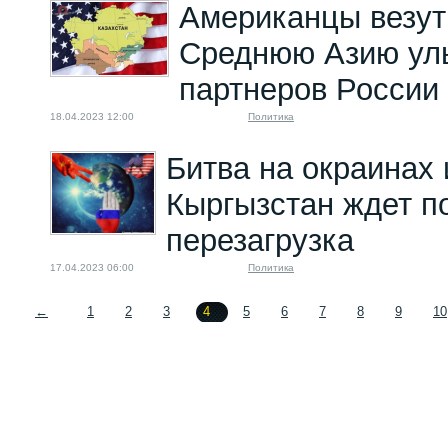
Американцы везут
Среднюю Азию ул
партнеров России
18.04.2023 12:00
Политика
Битва на окраинах
Кыргызстан ждет п
перезагрузка
17.04.2023 06:00
Политика
←
1
2
3
4
5
6
7
8
9
10