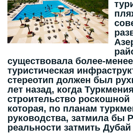
тур
пля
сов
раз
Азе
рай
существовала более-менее
туристическая инфраструкт
стереотип должен был рух
лет назад, когда Туркмени
строительство роскошной 
которая, по планам туркме
руководства, затмила бы Р
реальности затмить Дубай