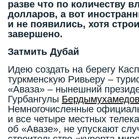
разве что по количеству в
долларов, а вот иностранн
и не появились, хотя стро
завершено.
Затмить Дубай
Идею создать на берегу Кас
туркменскую Ривьеру – тури
«Аваза» – нынешний президе
Гурбангулы
Бердымухамедо
Немногочисленные официал
и все четыре местных телек
об «Авазе», не упускают слу
строительство «курорта миро