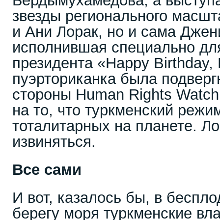
Бердымухамедова, а выступа
звезды регионального масшт
и Ани Лорак, но и сама Дже
исполнившая специально для
президента «Happy Birthday, M
пуэрториканка была подверг
стороны Human Rights Watch
на то, что туркменский режи
тоталитарных на планете. Л
извиняться.
Все сами
И вот, казалось бы, в беспл
берегу моря туркменские вл