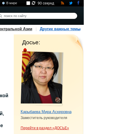
В мире
90 секунд
ентральной Азии
Другие важные темы
Досье:
кой
Карыбаева Мира Аскеровна
й,
Заместитель руководителя
ые
Перейти в раздел «ДОСЬЕ»