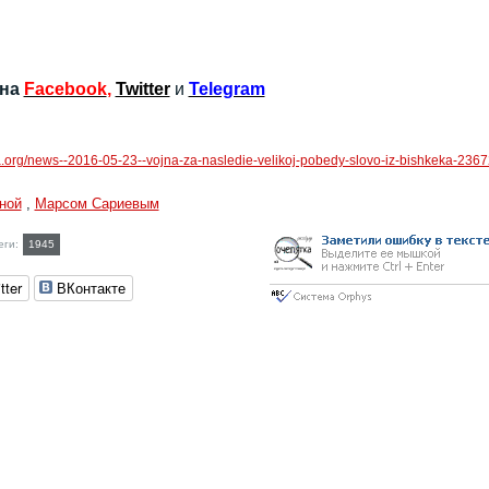
 на
Facebook
,
Twitter
и
Telegram
ia.org/news--2016-05-23--vojna-za-nasledie-velikoj-pobedy-slovo-iz-bishkeka-2367
ной
,
Марсом Сариевым
еги:
1945
tter
ВКонтакте