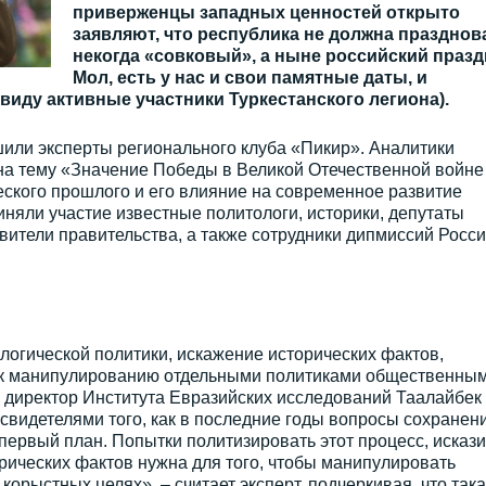
приверженцы западных ценностей открыто
заявляют, что республика не должна празднов
некогда «совковый», а ныне российский празд
Мол, есть у нас и свои памятные даты, и
виду активные участники Туркестанского легиона).
или эксперты регионального клуба «Пикир». Аналитики
 на тему «Значение Победы в Великой Отечественной войне
ческого прошлого и его влияние на современное развитие
няли участие известные политологи, историки, депутаты
вители правительства, а также сотрудники дипмиссий Росси
логической политики, искажение исторических фактов,
 к манипулированию отдельными политиками общественны
л директор Института Евразийских исследований Таалайбек
видетелями того, как в последние годы вопросы сохранен
первый план. Попытки политизировать этот процесс, искази
рических фактов нужна для того, чтобы манипулировать
орыстных целях», – считает эксперт, подчеркивая, что так