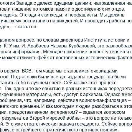
нология Запада с далеко идущими целями, направленная на
ов и лишение потомков памяти о достижениях их отцов.
олодежь. Отсюда и скинхеды, и неофашисты. Мы должны
тическому воспитанию наших детей. И проводить работы по
е», – сказал он.
анном вопросе, по словам директора Института истории и
 КГУ им. И. Арабаева Назиры Курбановой, это разнообраз
верная информация. Молодое поколение попросту теряется 
 может отличить фейк от достоверных исторических фактов
о времен ВОВ, тем чаще мы становимся очевидцами
ов. Подтасовки были всегда: издавна государства были
тавить себя в лучшем свете. Сейчас же этот процесс
. Так, одно и то же событие в разных источниках передаетс
екреченные материалы, есть доступ к архивам. Однако вмес
сообщения, что, например, действия воинов-панфиловцев –
советского времени. И как молодым людям разобраться в это
ии, предоставленном интернетом? – задается вопросом
е результатов Второй мировой войны – это вопрос не только
. Это уже стратегическая задача государств. Сейчас вопр
фокусе острейшего стратегического противостояния».