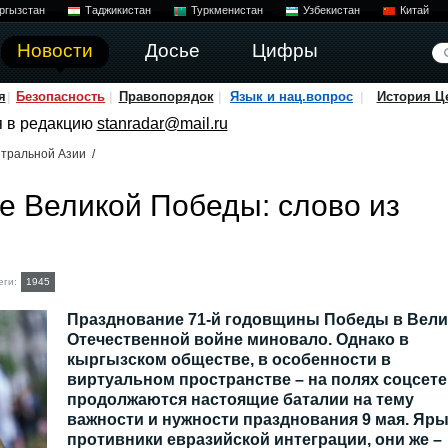
ргызстан
Таджикистан
Туркменистан
Узбекистан
Китай
Новости
Досье
Цифры
я
Безопасность
Правопорядок
Язык и нац.вопрос
История Ц
я в редакцию
stanradar@mail.ru
тральной Азии
/
е Великой Победы: слово из
еги:
1945
Празднование 71-й годовщины Победы в Вели
Отечественной войне миновало. Однако в
кыргызском обществе, в особенности в
виртуальном пространстве – на полях соцсете
продолжаются настоящие баталии на тему
важности и нужности празднования 9 мая. Яр
противники евразийской интеграции, они же –