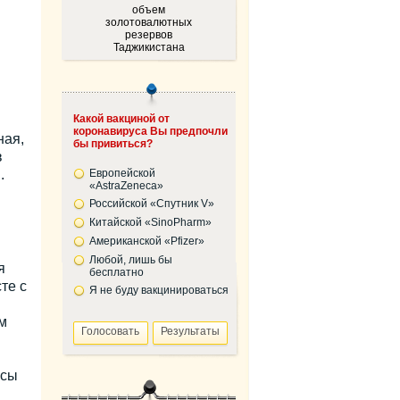
объем
золотовалютных
резервов
Таджикистана
Какой вакциной от
коронавируса Вы предпочли
ная,
бы привиться?
в
.
Европейской
«AstraZeneca»
Российской «Спутник V»
Китайской «SinoPharm»
Американской «Pfizer»
Любой, лишь бы
я
бесплатно
те с
Я не буду вакцинироваться
м
осы