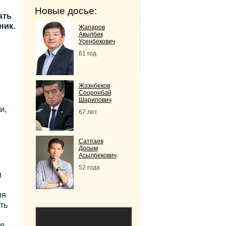
Новые досье:
ать
ник.
Жапаров
Акылбек
Усенбекович
61 год
Жээнбеков
Сооронбай
Шарипович
и,
67 лет
Сатпаев
Досым
Асылбекович
52 года
м
ия
ть
ая