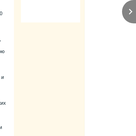
0
,
ою
 и
ких
и