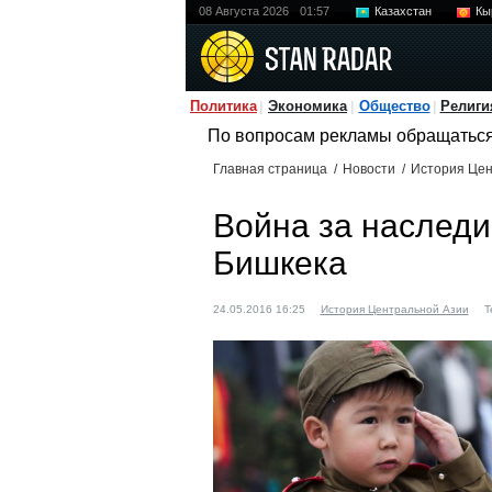
08 Августа 2026
01:57
Казахстан
Кы
Политика
Экономика
Общество
Религи
По вопросам рекламы обращатьс
Главная страница
/
Новости
/
История Цен
Война за наследи
Бишкека
24.05.2016 16:25
История Центральной Азии
Т