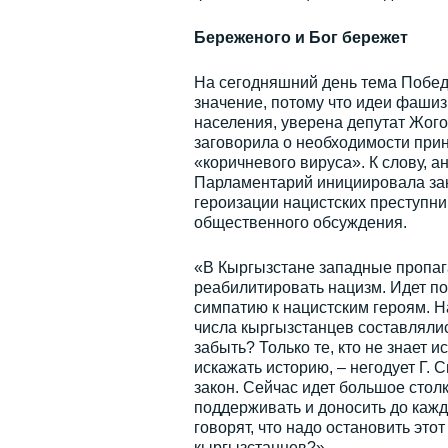
Береженого и Бог бережет
На сегодняшний день тема Побед
значение, потому что идеи фаши
населения, уверена депутат Жог
заговорила о необходимости прин
«коричневого вируса». К слову, а
Парламентарий инициировала зак
героизации нацистских преступни
общественного обсуждения.
«В Кыргызстане западные пропаг
реабилитировать нацизм. Идет по
симпатию к нацистским героям. 
числа кыргызстанцев составлялис
забыть? Только те, кто не знает 
искажать историю, – негодует Г.
закон. Сейчас идет большое стол
поддерживать и доносить до кажд
говорят, что надо остановить это
кыргызстанцев?».