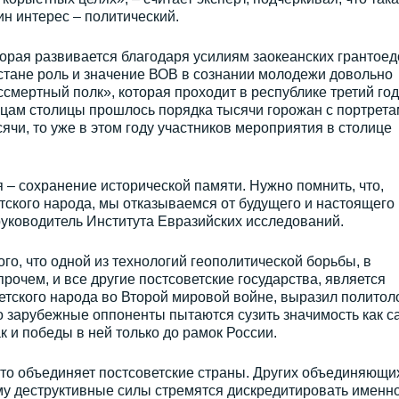
н интерес – политический.
торая развивается благодаря усилиям заокеанских грантоед
зстане роль и значение ВОВ в сознании молодежи довольно
ссмертный полк», которая проходит в республике третий год
ицам столицы прошлось порядка тысячи горожан с портрет
сячи, то уже в этом году участников мероприятия в столице
– сохранение исторической памяти. Нужно помнить, что,
ского народа, мы отказываемся от будущего и настоящего
уководитель Института Евразийских исследований.
го, что одной из технологий геополитической борьбы, в
прочем, и все другие постсоветские государства, является
тского народа во Второй мировой войне, выразил политол
то зарубежные оппоненты пытаются сузить значимость как с
к и победы в ней только до рамок России.
что объединяет постсоветские страны. Других объединяющи
ому деструктивные силы стремятся дискредитировать именно