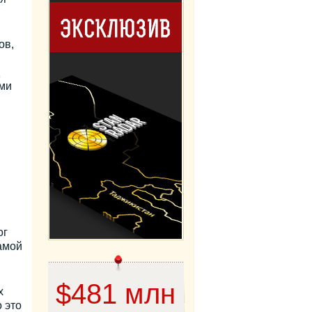
ов,
ами
ог
амой
$481 млн
х
 это