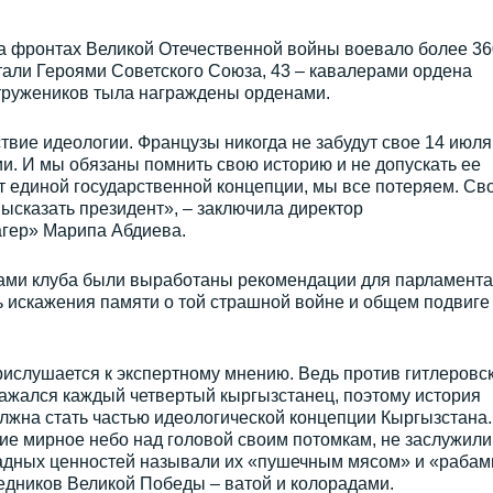
а фронтах Великой Отечественной войны воевало более 36
стали Героями Советского Союза, 43 – кавалерами ордена
 тружеников тыла награждены орденами.
твие идеологии. Французы никогда не забудут свое 14 июля
и. И мы обязаны помнить свою историю и не допускать ее
т единой государственной концепции, мы все потеряем. Св
ысказать президент», – заключила директор
агер» Марипа Абдиева.
ртами клуба были выработаны рекомендации для парламента
ь искажения памяти о той страшной войне и общем подвиге
прислушается к экспертному мнению. Ведь против гитлеровс
ражался каждый четвертый кыргызстанец, поэтому история
лжна стать частью идеологической концепции Кыргызстана.
е мирное небо над головой своим потомкам, не заслужили
адных ценностей называли их «пушечным мясом» и «рабам
ледников Великой Победы – ватой и колорадами.