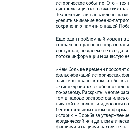
историческое событие. Это – тех
дискредитацию исторических факт
Технологии эти направлены на м
уделить внимание военно-патрио
сохранению памяти о нашей Побед
Еще один проблемный момент в д
социально-правового образования
доступная, но далеко не всегда 
потоке информации и зачастую не
«Чем больше времени проходит с
фальсификаций исторических факт
заинтересованы в том, чтобы выс
активизировался особенно сильно
по-разному. Раскрыты многие зас
тем в народе распространились 
никакой не подвиг, а идеология 
бесконтрольном потоке информац
историк. – Борьба за утверждени
юридический или дипломатический
фашизма и нацизма находятся в 