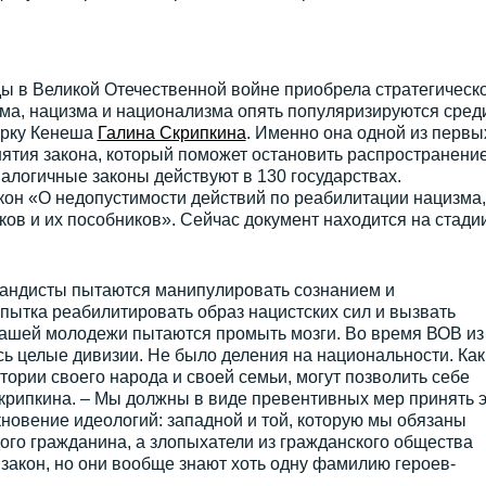
ы в Великой Отечественной войне приобрела стратегическ
зма, нацизма и национализма опять популяризируются сред
орку Кенеша
Галина Скрипкина
. Именно она одной из первы
ятия закона, который поможет остановить распространени
налогичные законы действуют в 130 государствах.
он «О недопустимости действий по реабилитации нацизма,
ков и их пособников». Сейчас документ находится на стади
андисты пытаются манипулировать сознанием и
пытка реабилитировать образ нацистских сил и вызвать
Нашей молодежи пытаются промыть мозги. Во время ВОВ из
ь целые дивизии. Не было деления на национальности. Как
истории своего народа и своей семьи, могут позволить себе
 Скрипкина. – Мы должны в виде превентивных мер принять э
кновение идеологий: западной и той, которую мы обязаны
ого гражданина, а злопыхатели из гражданского общества
т закон, но они вообще знают хоть одну фамилию героев-