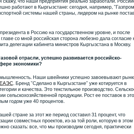
 я скажу, что наши предприятия реально заработали. Россий
шно работают в Кыргызстане: сегодня, например, "Газпром
нспортной системы нашей страны, лидером на рынке поста
президента в Россию на государственном уровне, и после
 главе со мной российская сторона любезно дала согласие 
ита делегации кабинета министров Кыргызстана в Москву.
 газовой отрасли, успешно развивается российско-
сфере экономики?
ромышленность. Наши швейники успешно завоевывают рынк
ЕАЭС
. Бренд "Сделано в Кыргызстане" уже котируется в
тегории и качества. Это текстильное производство. Сельско
сии сельскохозяйственной продукции. Рост ее поставок в эт
лым годом уже 40 процентов.
шей стране за этот же период составил 31 процент, что
ации совместных проектов, из-за той роли, которую в этом
жно сказать: все, что мы производим сегодня, практически