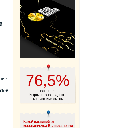
й
76,5%
ание
овые
населения
Кыргызстана владеют
кыргызским языком
Какой вакциной от
коронавируса Вы предпочли