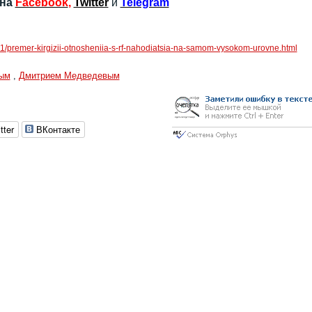
 на
Facebook
,
Twitter
и
Telegram
/01/premer-kirgizii-otnosheniia-s-rf-nahodiatsia-na-samom-vysokom-urovne.html
ым
,
Дмитрием Медведевым
tter
ВКонтакте