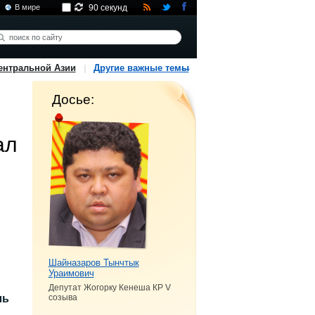
В мире
90 секунд
ентральной Азии
Другие важные темы
Досье:
ал
Шайназаров Тынчтык
Ураимович
Депутат Жогорку Кенеша КР V
ль
созыва