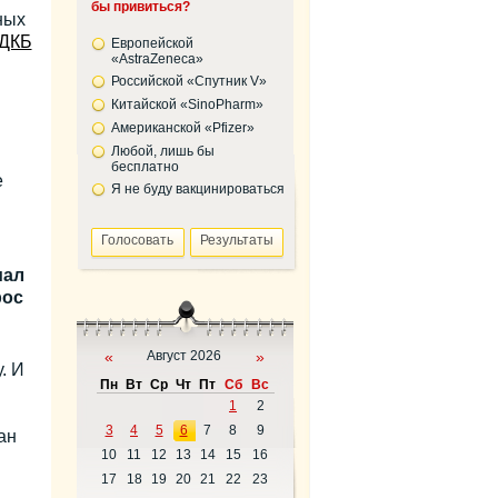
бы привиться?
ных
ДКБ
Европейской
«AstraZeneca»
Российской «Спутник V»
Китайской «SinoPharm»
Американской «Pfizer»
Любой, лишь бы
бесплатно
е
Я не буду вакцинироваться
мал
рос
«
Август 2026
»
. И
Пн
Вт
Ср
Чт
Пт
Сб
Вс
1
2
3
4
5
6
7
8
9
ан
10
11
12
13
14
15
16
17
18
19
20
21
22
23