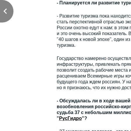
- Планируется ли развитие тур
- Развитие туризма пока находит
стать перспективной отраслью эк
России охотно едут к нам: в этом
и это очень высокий показатель.
"40 шагов к новой эпохе", один и
туризма.
Государство намерено осуществля
инфраструктуры, привлекать прям
позволит создать рабочие места 
расцениваем Всемирные игры коч
будущего года ждем россиян. У н
но я признаюсь, что их нужно до
- Обсуждалась ли в ходе вашей
возобновления российско-кирги
судьба 37 с небольшим миллио
"
РусГидро
"?