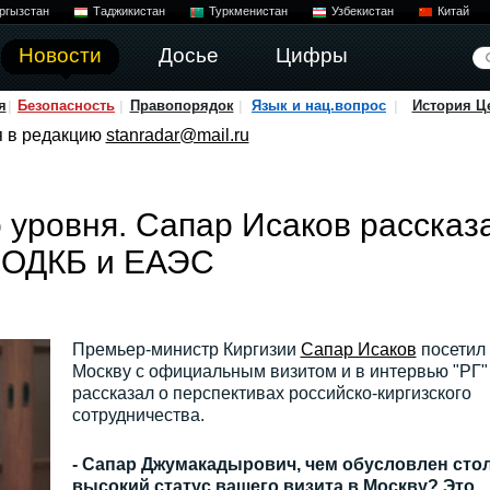
ргызстан
Таджикистан
Туркменистан
Узбекистан
Китай
Новости
Досье
Цифры
я
Безопасность
Правопорядок
Язык и нац.вопрос
История Ц
я в редакцию
stanradar@mail.ru
 уровня. Сапар Исаков рассказ
 ОДКБ и ЕАЭС
Премьер-министр Киргизии
Сапар Исаков
посетил
Москву с официальным визитом и в интервью "РГ"
рассказал о перспективах российско-киргизского
сотрудничества.
- Сапар Джумакадырович, чем обусловлен сто
высокий статус вашего визита в Москву? Это