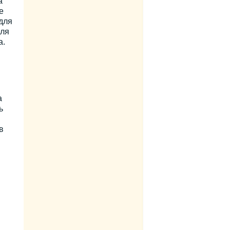
а
е
для
для
а.
а
ь
в