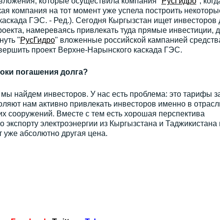
е вложения, которые осуществила компания "
РусГидро
", когд
ая компания на тот момент уже успела построить некоторы
аскада ГЭС. - Ред.). Сегодня Кыргызстан ищет инвесторов 
оекта, намереваясь привлекать туда прямые инвестиции, 
нуть "
РусГидро
" вложенные российской кампанией средств
вершить проект Верхне-Нарынского каскада ГЭС.
роки погашения долга?
да мы найдем инвесторов. У нас есть проблема: это тарифы з
оляют нам активно привлекать инвесторов именно в отрасл
их сооружений. Вместе с тем есть хорошая перспектива
 экспорту электроэнергии из Кыргызстана и Таджикистана 
т уже абсолютно другая цена.