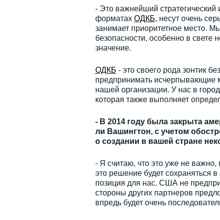
- Это важнейший стратегический 
форматах
ОДКБ
, несут очень се
занимает приоритетное место. Мы
безопасности, особенно в свете 
значение.
ОДКБ
- это своего рода зонтик бе
предпринимать исчерпывающие ме
нашей организации. У нас в горо
которая также выполняет опреде
- В 2014 году была закрыта ам
ли Вашингтон, с учетом обост
о создании в вашей стране нек
- Я считаю, что это уже не важно
это решение будет сохраняться 
позиция для нас. США не предприн
стороны других партнеров предло
впредь будет очень последовате