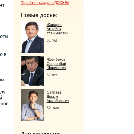
Перейти в раздел «ДОСЬЕ»
ит
Новые досье:
Жапаров
Акылбек
Усенбекович
боты
61 год
о в
Жээнбеков
Сооронбай
Шарипович
67 лет
ом
жду
Сатпаев
Досым
й
Асылбекович
онов
52 года
,