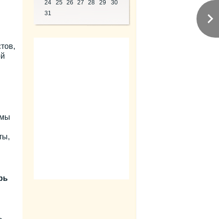
24
25
26
27
28
29
30
31
тов,
ой
 мы
ты,
рь