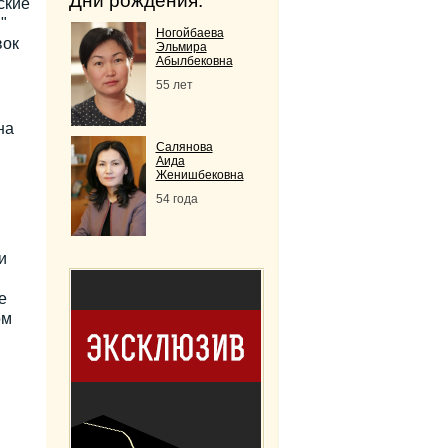
Дни рождения:
ские
"
Ногойбаева
вок
Эльмира
Абылбековна
55 лет
на
Салянова
Аида
Женишбековна
54 года
и
е
ом