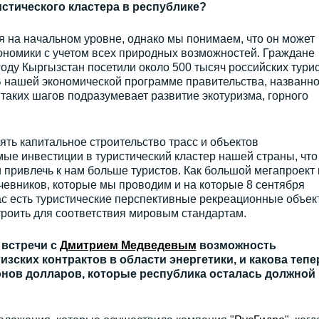
истического кластера в республике?
ся на начальном уровне, однако мы понимаем, что он может
ономики с учетом всех природных возможностей. Граждане
 году Кыргызстан посетили около 500 тысяч российских турис
 В нашей экономической программе правительства, названн
з таких шагов подразумевает развитие экотуризма, горного
ть капитальное строительство трасс и объектов
ые инвестиции в туристический кластер нашей страны, что
и привлечь к нам больше туристов. Как большой мегапроект
евников, которые мы проводим и на которые 8 сентября
ас есть туристические перспективные рекреационные объек
строить для соответствия мировым стандартам.
 встречи с
Дмитрием Медведевым
возможность
зских контрактов в области энергетики, и какова тепе
нов долларов, которые республика осталась должной