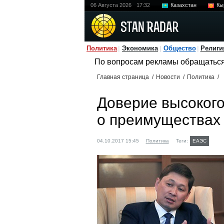
06 Августа 2026
17:32
Казахстан
Кы
Политика
Экономика
Общество
Религи
По вопросам рекламы обращатьс
Главная страница
/
Новости
/
Политика
/
Доверие высокого
о преимуществах
04.10.2017 15:45
Политика
Теги:
ЕАЭС