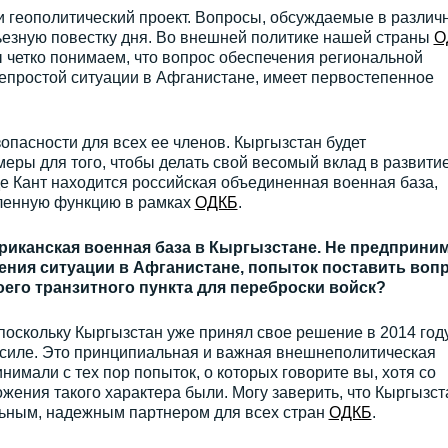
и геополитический проект. Вопросы, обсуждаемые в различ
рьезную повестку дня. Во внешней политике нашей страны
О
 четко понимаем, что вопрос обеспечения региональной
непростой ситуации в Афганистане, имеет первостепенное
зопасности для всех ее членов. Кыргызстан будет
ры для того, чтобы делать свой весомый вклад в развити
де Кант находится российская объединенная военная база,
ленную функцию в рамках
ОДКБ
.
ериканская военная база в Кыргызстане. Не предприни
рения ситуации в Афганистане, попыток поставить воп
оего транзитного пункта для переброски войск?
, поскольку Кыргызстан уже принял свое решение в 2014 году
в силе. Это принципиальная и важная внешнеполитическая
имали с тех пор попыток, о которых говорите вы, хотя со
жения такого характера были. Могу заверить, что Кыргызст
льным, надежным партнером для всех стран
ОДКБ
.