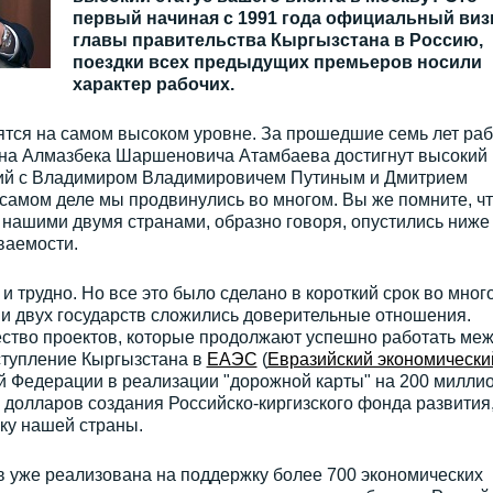
первый начиная с 1991 года официальный виз
главы правительства Кыргызстана в Россию,
поездки всех предыдущих премьеров носили
характер рабочих.
ятся на самом высоком уровне. За прошедшие семь лет ра
ана Алмазбека Шаршеновича Атамбаева достигнут высокий
ий с Владимиром Владимировичем Путиным и Дмитрием
амом деле мы продвинулись во многом. Вы же помните, чт
 нашими двумя странами, образно говоря, опустились ниже
ваемости.
и трудно. Но все это было сделано в короткий срок во мног
ми двух государств сложились доверительные отношения.
ство проектов, которые продолжают успешно работать ме
ступление Кыргызстана в
ЕАЭС
(
Евразийский экономически
кой Федерации в реализации "дорожной карты" на 200 милли
 долларов создания Российско-киргизского фонда развития
ку нашей страны.
тв уже реализована на поддержку более 700 экономических