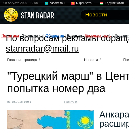
08 Августа 2026
12:08
Казахстан
Кыргызстан
Таджикистан
Новости
По вопросам рекламы обращ
Политика
Экономика
Общество
Религия
Безопасность
Правоп
stanradar@mail.ru
Главная страница
/
Новости
/
По
"Турецкий марш" в Цен
попытка номер два
01.10.2018 16:51
Политика
Анкара
расшир