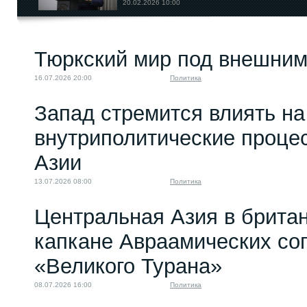
20.02.2026 10:00
Казахстан майданный:
Тюркский мир под внешним
разбираем по...
13.01.2022 09:00
16.07.2026 20:00
Политика
Запад стремится влиять на
внутриполитические проце
Азии
13.07.2026 08:00
Политика
Центральная Азия в брита
капкане Авраамических со
«Великого Турана»
08.07.2026 16:00
Политика