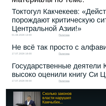
Токтогул Какчекеев: «Дейс
порождают критическую си
Центральной Азии!»
01.08.2026 13:00
Политика
Не всё так просто с алфав
17.07.2026 16:00
Политика
Государственные деятели 
высоко оценили книгу Си 
17.07.2026 06:00
Политика
Сколько законов
власти нарушил
Камчыбек...