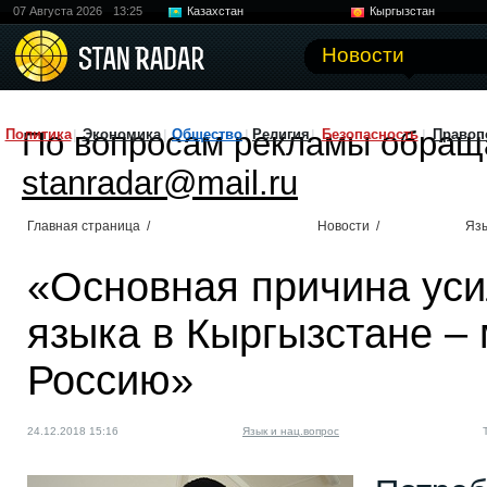
07 Августа 2026
13:25
Казахстан
Кыргызстан
Узбекистан
Китай
Новости
По вопросам рекламы обращ
Политика
Экономика
Общество
Религия
Безопасность
Правоп
stanradar@mail.ru
Главная страница
/
Новости
/
Язы
«Основная причина уси
языка в Кыргызстане – 
Россию»
24.12.2018 15:16
Язык и нац.вопрос