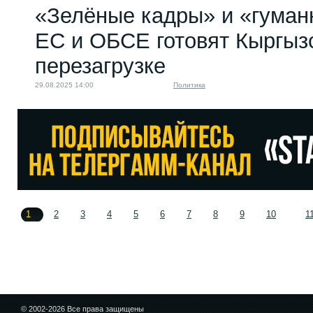
«Зелёные кадры» и «гуман
ЕС и ОБСЕ готовят Кыргызс
перезагрузке
29.08.2025 14:00
Политика
1
2
3
4
5
6
7
8
9
10
1
© 2002-2026 Все права защищены