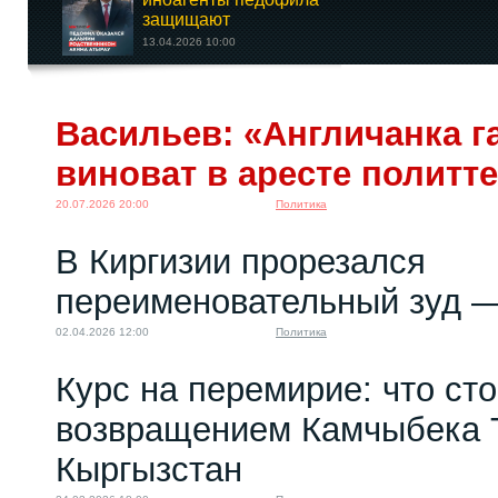
защищают
13.04.2026 10:00
Цари-демократы:
Васильев: «Англичанка га
особенности
«российской...
виноват в аресте политт
29.05.2026 20:00
20.07.2026 20:00
Политика
В Киргизии прорезался
переименовательный зуд —
02.04.2026 12:00
Политика
Курс на перемирие: что сто
возвращением Камчыбека 
Кыргызстан