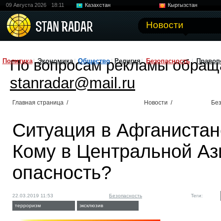
09 Августа 2026
18:11
Казахстан
Кыргызстан
Узбекистан
Китай
Новости
По вопросам рекламы обращ
Политика
Экономика
Общество
Религия
Безопасность
Правоп
stanradar@mail.ru
Главная страница
/
Новости
/
Без
Ситуация в Афганистан
Кому в Центральной Аз
опасность?
22.03.2019 11:53
Безопасность
Теги:
терроризм
эксклюзив