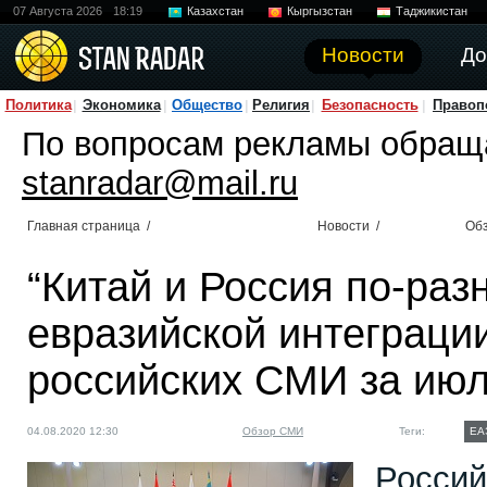
07 Августа 2026
18:19
Казахстан
Кыргызстан
Таджикистан
Новости
До
Политика
Экономика
Общество
Религия
Безопасность
Правоп
По вопросам рекламы обращ
stanradar@mail.ru
Главная страница
/
Новости
/
Об
“Китай и Россия по-раз
евразийской интеграции
российских СМИ за июл
04.08.2020 12:30
Обзор СМИ
Теги:
ЕА
Россий