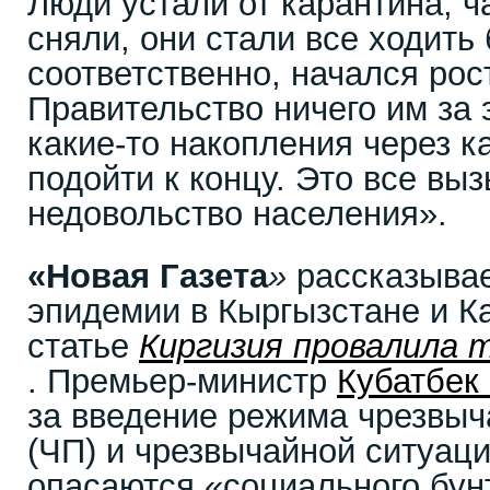
Люди устали от карантина, ч
сняли, они стали все ходить 
соответственно, начался ро
Правительство ничего им за э
какие-то накопления через к
подойти к концу. Это все вы
недовольство населения».
«Новая Газета
»
рассказывае
эпидемии в Кыргызстане и К
статье
Киргизия провалила 
. Премьер-министр
Кубатбек
за введение режима чрезвыч
(ЧП) и чрезвычайной ситуаци
опасаются «социального бун