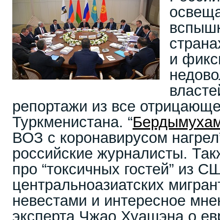
освеща
вспышк
страна
и фикс
недово
власте
репортажи из все отрицающе
Туркменистана. “
Бердымуха
ВОЗ с коронавирусом нагрел”
российские журналисты. Такж
про “токсичных гостей” из С
центральноазиатских мигран
невестами и интересное мне
эксперта Чжао Хуашэна о ев