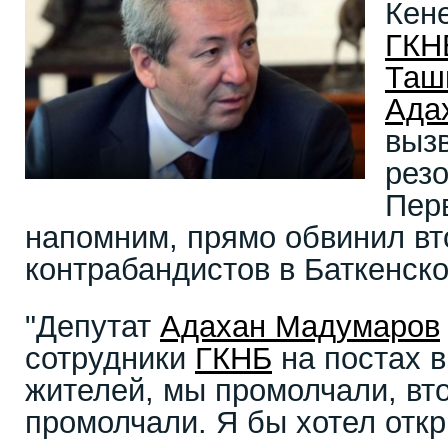
Кен
ГКН
Таш
Ада
выз
резо
Перв
напомним, прямо обвинил вт
контрабандистов в Баткенско
"Депутат
Адахан Мадумаров
сотрудники
ГКНБ
на постах в
жителей, мы промолчали, вт
промолчали. Я бы хотел откр