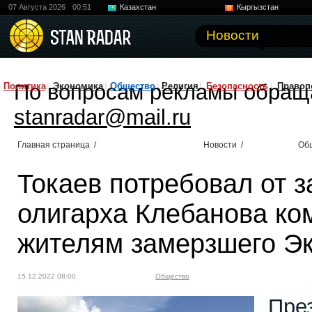
07 Августа 2026
00:51
Казахстан
Кыргызстан
Узбекистан
Китай
Новости
По вопросам рекламы обращ
Политика
Экономика
Общество
Религия
Безопасность
Правоп
stanradar@mail.ru
Главная страница
/
Новости
/
Об
Токаев потребовал от 
олигарха Клебанова к
жителям замерзшего Эк
15.12.2022 08:00
Общество
Пре