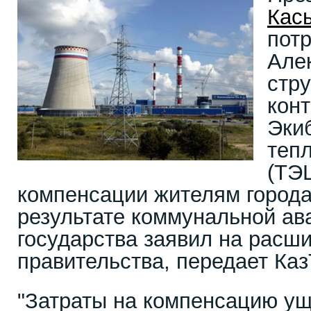
Кас
потр
Але
стру
кон
Эки
теп
(ТЭЦ
компенсации жителям города
результате коммунальной ава
государства заявил на расш
правительства, передает Каз
"Затраты на компенсацию у