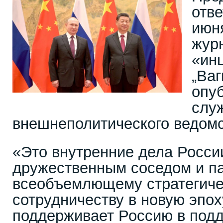
отве
июн
жур
«ин
„Ва
опу
служ
внешнеполитического ведомс
«Это внутренние дела Росси
дружественным соседом и п
всеобъемлющему стратегич
сотрудничеству в новую эпох
поддерживает Россию в под