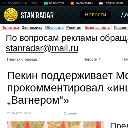
07 Августа 2026
04:54
Казахстан
Кыргызстан
Таджикистан
Новости
До
Политика
Экономика
Общество
Религия
Безопасность
Правоп
По вопросам рекламы обращ
stanradar@mail.ru
Главная страница
/
Новости
/
По
Пекин поддерживает М
прокомментировал «ин
„Вагнером“»
26.06.2023 10:00
Политика
Пре