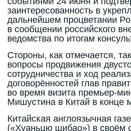
событиями 24 июня и подтве
заинтересованность в укреп
дальнейшем процветании Ро
в сообщении российского вн
ведомства по итогам консуль
Стороны, как отмечается, та
вопросы продвижения двуст
сотрудничества и ход реали
договорëнностей глав правит
во время визита премьер-ми
Мишустина в Китай в конце 
Китайская англоязычная газе
(«Хуаньцю шибао») в своëм