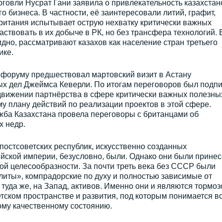
рговли Нусрат Гани заявила о привлекательность казахстан
 бизнеса. В частности, её заинтересовали литий, графит,
 Британия испытывает острую нехватку критически важных
ствовать в их добыче в РК, но без трансфера технологий. 
идно, рассматривают казахов как население стран третьего
ике.
форуму предшествовал мартовский визит в Астану
ых дел Джеймса Кеверли. По итогам переговоров был подп
вижении партнёрства в сфере критически важных полезны
у плану действий по реализации проектов в этой сфере.
жба Казахстана провела переговоры с британцами об
х недр.
постсоветских республик, искусственно созданных
йской империи, безусловно, были. Однако они были прине
ой целесообразности. За почти треть века без СССР были
ты», компрадорские по духу и полностью зависимые от
туда же, на Запад, активов. Именно они и являются тормо
етском пространстве и развития, под которым понимается в
вому качественному состоянию.