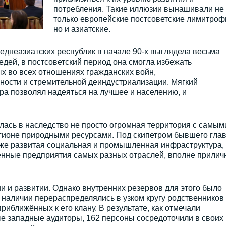
потребления. Такие иллюзии вынашивали не
только европейские постсоветские лимитроф
но и азиатские.
еднеазиатских республик в начале 90-х выглядела весьма
едей, в постсоветский период она смогла избежать
х во всех отношениях гражданских войн,
ости и стремительной деиндустриализации. Мягкий
ра позволял надеяться на лучшее и населению, и
лась в наследство не просто огромная территория с самым
гионе природными ресурсами. Под скипетром бывшего гла
кже развитая социальная и промышленная инфраструктура,
нные предприятия самых разных отраслей, вполне прилич
и и развитии. Однако внутренних резервов для этого было
 наличии перераспределялись в узком кругу родственников
риближённых к его клану. В результате, как отмечали
 западные аудиторы, 162 персоны сосредоточили в своих