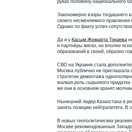
руках половину национального бо
Закономерно взоры тогдашнего ка
своего несменяемого правления о
Однако по факту успех сопутств
Да и у
Касым-Жомарта Токаева
не
и партнёры мягко, но вполне ясно
образований в своей, образно го
СВО на Украине стала дополните
Москва публично не приглашала 
стратегии демонтажа однополярн
жалкая роль сырьевого придатка 
же они в основном хранят молчан
Нынешний лидер Казахстана в ре
занять позицию нейтралитета. В 
В новых геополитических реалиях
Москве рекомендованные Западо