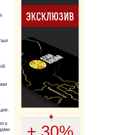
а
узья
ой.
ами
л
ция.
о к
+ 30%
дами