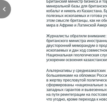
Британский министр бизнеса и то
минеральной базы для британского
кобальт и никель из Казахстана.
полезных ископаемых и готова уча
этом смысле британцы, как ни об
мира в Африке и Латинской Амер
Журналисты обратили внимание: 
британского министра иностранн
двусторонний меморандум о прод
ископаемых и дан ход совместном
Национальная геологическая слу
ускорении освоения казахстански
Альтернативы у среднеазиатских 
большевиками на обломках Росси
в жертву пресловутой политическ
сформированы «национальные эли
западных гарантов и вывезенных 
на пути реинтеграции на постсов
что угодно, кроме перехода к но