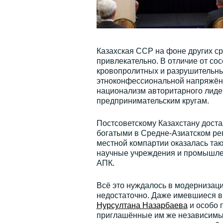
Казахская ССР на фоне других ср
привлекательно. В отличие от сос
кровопролитных и разрушительны
этноконфессиональной напряжённ
национализм авторитарного лиде
предпринимательским кругам.
Постсоветскому Казахстану доста
богатыми в Средне-Азиатском ре
местной компартии оказалась та
научные учреждения и промышле
АПК.
Всё это нуждалось в модернизаци
недостаточно. Даже имевшиеся в
Нурсултана Назарбаева
и особо п
приглашённые им же независимые