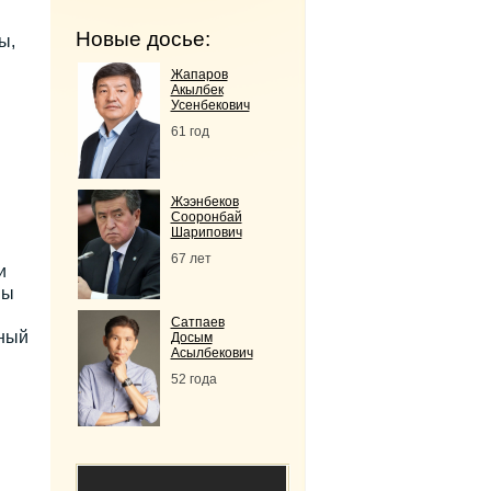
Новые досье:
ы,
Жапаров
Акылбек
Усенбекович
61 год
Жээнбеков
Сооронбай
Шарипович
67 лет
и
вы
Сатпаев
ный
Досым
Асылбекович
52 года