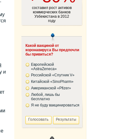
.
составил рост активов
коммерческих банков
му
Узбекистана в 2012
тся
году
Какой вакциной от
коронавируса Вы предпочли
бы привиться?
Европейской
Я
«AstraZeneca»
у и
Российской «Спутник V»
Китайской «SinoPharm»
Американской «Pfizer»
ет
Любой, лишь бы
бесплатно
Я не буду вакцинироваться
ими
ые