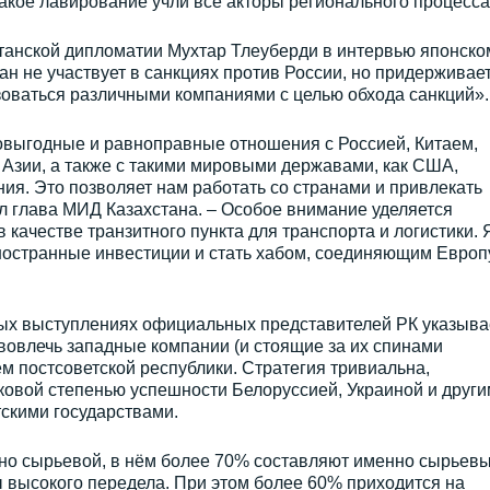
Такое лавирование учли все акторы регионального процесса
станской дипломатии Мухтар Тлеуберди в интервью японско
ан не участвует в санкциях против России, но придерживае
ьзоваться различными компаниями с целью обхода санкций».
выгодные и равноправные отношения с Россией, Китаем,
Азии, а также с такими мировыми державами, как США,
ния. Это позволяет нам работать со странами и привлекать
ал глава МИД Казахстана. – Особое внимание уделяется
 качестве транзитного пункта для транспорта и логистики. 
ностранные инвестиции и стать хабом, соединяющим Европ
ных выступлениях официальных представителей РК указыва
овлечь западные компании (и стоящие за их спинами
м постсоветской республики. Стратегия тривиальна,
ковой степенью успешности Белоруссией, Украиной и друг
скими государствами.
нно сырьевой, в нём более 70% составляют именно сырьев
 высокого передела. При этом более 60% приходится на