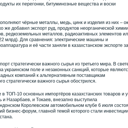
одукты их перегонки, битуминозные вещества и воски
ополняют чёрные металлы, медь, цинк и изделия из них – о
ко же добавил экспорт руд, продуктов неорганической химии
в, редкоземельных металлов, радиоактивных элементов и
,22 млрд). Для сравнения: электрические машины и
иоаппаратура и её части заняли в казахстанском экспорте з
орт стратегически важного сырья из третьего мира. В свет
а украинском поле и незаконных санкций, которые являют
ападных компаний к альтернативным поставщикам
го стратегически важного сырья обострился.
е в ТОП-10 основных импортёров казахстанских товаров и ус
ь и Назарбаев, и Токаев, внезапно выступила
ондонском Королевском автомобильном клубе 6 июля состо
ий бизнес-форум, главной темой которого стали инвестиции
стана.