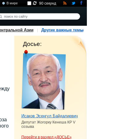
В мире
90 секунд
ентральной Азии
Другие важные темы
Досье:
ежду
Исаков Эсенгул Байдалиевич
юза
Депутат Жогорку Кенеша КР V
вого
созыва
Перейти в раздел «ДОСЬЕ»