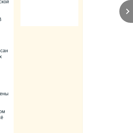
ской
В
исан
х
сены
зом
сё