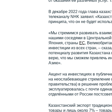
от оказания ей различных услуг. 
В декабре 2022 года глава казах
телеканалу NHK заявил: «Казахст
принципа, что он не будет испол
«Мы стремимся развивать взаимо
нашими соседями в Центральной 
Япония, страны
ЕС
, Великобрита
инвестиции из всех стран, – сказ
потенциалу развития Казахстана в
верю, что мы сможем привлечь и
Азию».
Акцент на инвестициях в публич
на неослабевающее стремление в
правительства) в решение пробле
эксплуатировалась с почти одина
отделёнными от России постсовет
Казахстанский экспорт традицио
товары и лишь около 7% – товары