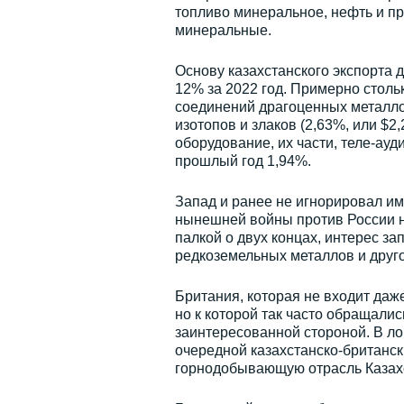
топливо минеральное, нефть и пр
минеральные.
Основу казахстанского экспорта д
12% за 2022 год. Примерно столь
соединений драгоценных металло
изотопов и злаков (2,63%, или $2
оборудование, их части, теле-ауд
прошлый год 1,94%.
Запад и ранее не игнорировал имп
нынешней войны против России н
палкой о двух концах, интерес з
редкоземельных металлов и друго
Британия, которая не входит даж
но к которой так часто обращалис
заинтересованной стороной. В л
очередной казахстанско-британск
горнодобывающую отрасль Казах