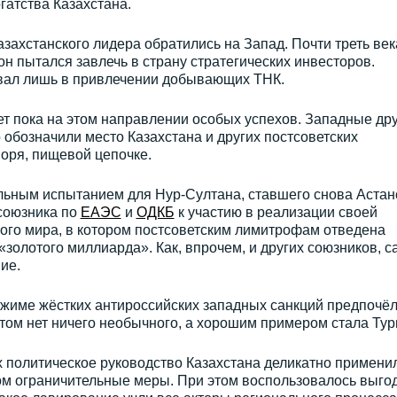
гатства Казахстана.
захстанского лидера обратились на Запад. Почти треть век
н пытался завлечь в страну стратегических инвесторов.
овал лишь в привлечении добывающих ТНК.
т пока на этом направлении особых успехов. Западные др
 обозначили место Казахстана и других постсоветских
воря, пищевой цепочке.
льным испытанием для Нур-Султана, ставшего снова Астан
союзника по
ЕАЭС
и
ОДКБ
к участию в реализации своей
ого мира, в котором постсоветским лимитрофам отведена
«золотого миллиарда». Как, впрочем, и других союзников, с
ие.
жиме жёстких антироссийских западных санкций предпочё
этом нет ничего необычного, а хорошим примером стала Тур
 политическое руководство Казахстана деликатно применил
м ограничительные меры. При этом воспользовалось выго