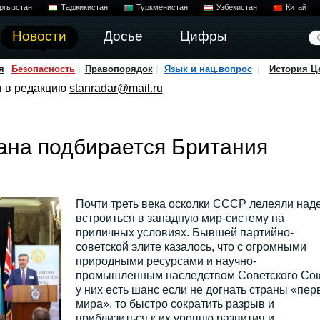
ргызстан
Таджикистан
Туркменистан
Узбекистан
Китай
Новости
Досье
Цифры
я
Безопасность
Правопорядок
Язык и нац.вопрос
История Ц
я в редакцию
stanradar@mail.ru
ана подбирается Британия
Почти треть века осколки СССР лелеяли над
встроиться в западную мир-систему на
приличных условиях. Бывшей партийно-
советской элите казалось, что с огромными
природными ресурсами и научно-
промышленным наследством Советского Со
у них есть шанс если не догнать страны «пер
мира», то быстро сократить разрыв и
приблизиться к их уровню развития и