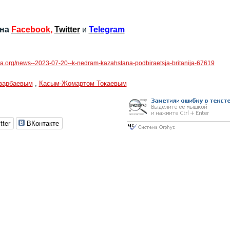
 на
Facebook
,
Twitter
и
Telegram
sia.org/news--2023-07-20--k-nedram-kazahstana-podbiraetsja-britanija-67619
зарбаевым
,
Касым-Жомартом Токаевым
tter
ВКонтакте