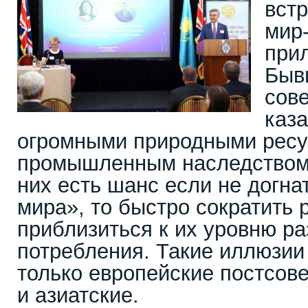
вст
мир
при
Быв
сове
каза
огромными природными ресу
промышленным наследством 
них есть шанс если не догна
мира», то быстро сократить 
приблизиться к их уровню ра
потребления. Такие иллюзи
только европейские постсов
и азиатские.