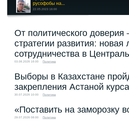
русофобы на...
22.05.2023 16:00
От политического доверия 
ИРАН ПЕРЕД
ИСТОРИЧЕСКИМ
стратегии развития: новая 
ВЫБОРОМ (О...
13.01.2026 14:00
сотрудничества в Централ
03.08.2026 16:00
Политика
Выборы в Казахстане прой
закрепления Астаной курс
30.07.2026 10:00
Политика
«Поставить на заморозку в
29.07.2026 08:00
Политика