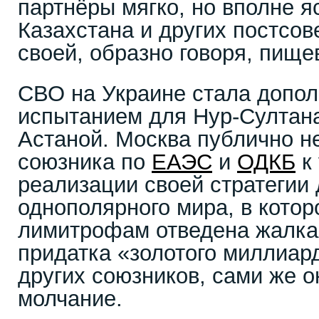
партнёры мягко, но вполне я
Казахстана и других постсов
своей, образно говоря, пище
СВО на Украине стала допо
испытанием для Нур-Султана
Астаной. Москва публично н
союзника по
ЕАЭС
и
ОДКБ
к 
реализации своей стратегии
однополярного мира, в кото
лимитрофам отведена жалка
придатка «золотого миллиард
других союзников, сами же о
молчание.