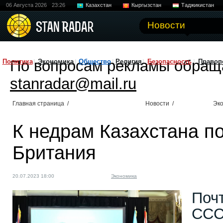
06 Августа 2026
23:26
Казахстан
Кыргызстан
Таджикистан
Новости
По вопросам рекламы обращ
Политика
Экономика
Общество
Религия
Безопасность
Правоп
stanradar@mail.ru
Главная страница
/
Новости
/
Эк
К недрам Казахстана п
Британия
20.07.2023 18:00
Экономика
Почт
ССС