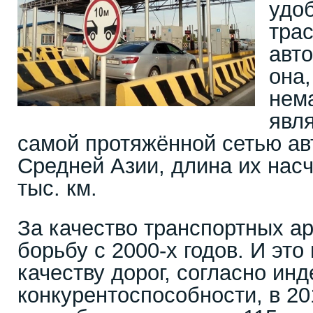
удо
трас
авт
она,
нем
явля
самой протяжённой сетью ав
Средней Азии, длина их нас
тыс. км.
За качество транспортных ар
борьбу с 2000-х годов. И это
качеству дорог, согласно ин
конкурентоспособности, в 20