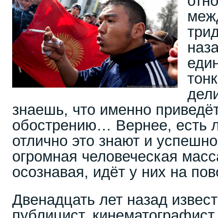
отн
меж
три
наз
един
тонк
дели
знаешь, что именно приведё
обострению… Вернее, есть 
отлично это знают и успешно
огромная человеческая масса
осознавая, идёт у них на пов
Двенадцать лет назад извес
публицист, кинематографист