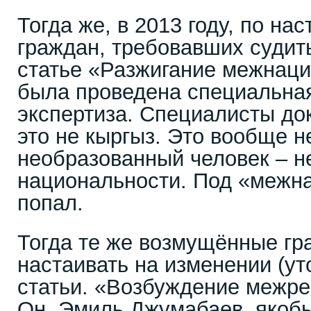
Тогда же, в 2013 году, по н
граждан, требовавших судит
статье «Разжигание межнац
была проведена специальная
экспертиза. Специалисты док
это не кыргыз. Это вообще н
необразованный человек – н
национальности. Под «межна
попал.
Тогда те же возмущённые гр
настаивать на изменении (ут
статьи. «Возбуждение межре
Он, Эмиль Джумабаев, якоб