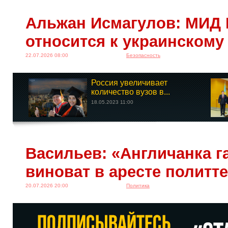
Альжан Исмагулов: МИД 
относится к украинскому
22.07.2026 08:00
Безопасность
Россия увеличивает
количество вузов в...
18.05.2023 11:00
Васильев: «Англичанка га
виноват в аресте политт
20.07.2026 20:00
Политика