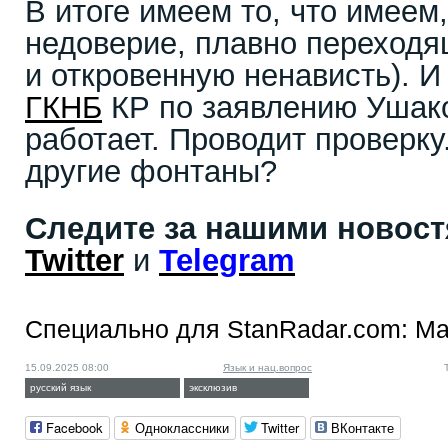
В итоге имеем то, что имеем,
недоверие, плавно переходящ
и откровенную ненависть). И
ГКНБ
КР по заявлению Ушак
работает. Проводит проверку.
другие фонтаны?
Следите за нашими новос
Twitter
и
Telegram
Специально для StanRadar.com:
Ма
15.09.2025 08:00
Язык и нац.вопрос
русский язык
эксклюзив
Facebook
Одноклассники
Twitter
ВКонтакте