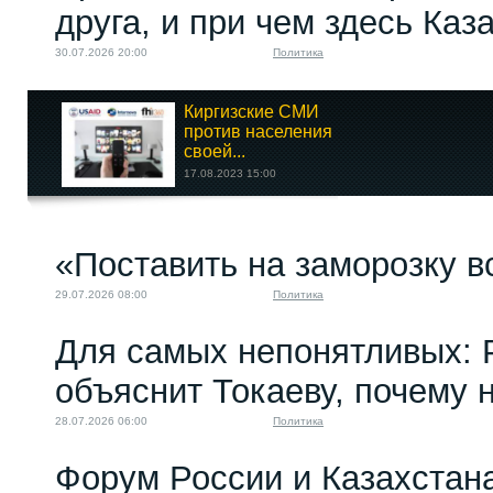
друга, и при чем здесь Каз
30.07.2026 20:00
Политика
Киргизские СМИ
против населения
своей...
17.08.2023 15:00
Дело Азиза Хакимова:
«Поставить на заморозку в
Работают ли законы...
08.06.2026 08:00
29.07.2026 08:00
Политика
Для самых непонятливых: 
объяснит Токаеву, почему
28.07.2026 06:00
Политика
Форум России и Казахстан