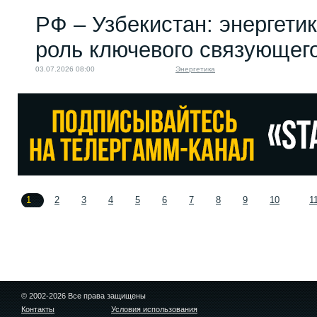
РФ – Узбекистан: энергети
роль ключевого связующег
03.07.2026 08:00
Энергетика
1
2
3
4
5
6
7
8
9
10
1
© 2002-2026 Все права защищены
Контакты
Условия использования