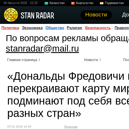
09 Августа 2026
22:25
Казахстан
Кыргызстан
Таджикистан
Новости
До
Политика
Экономика
Общество
Религия
Безопасность
Правоп
По вопросам рекламы обращ
stanradar@mail.ru
Главная страница
/
Новости
/
По
«Дональды Фредовичи 
перекраивают карту мир
подминают под себя вс
разных стран»
05.02.2026 14:00
Политика