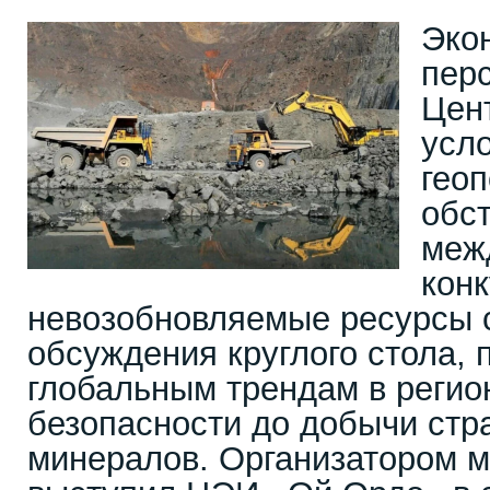
Эко
пер
Цен
усл
гео
обст
меж
кон
невозобновляемые ресурсы с
обсуждения круглого стола,
глобальным трендам в регион
безопасности до добычи стр
минералов. Организатором 