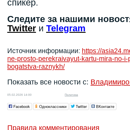
спикер.
Следите за нашими новос
Twitter
и
Telegram
Источник информации:
https://asia24.
ne-prosto-perekraivayut-kartu-mira-no-
bogatstva-raznykh/
Показать все новости с:
Владимиро
05.02.2026 14:00
Политика
Facebook
Одноклассники
Twitter
ВКонтакте
Правила комментирования