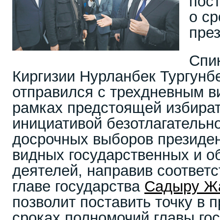
пост
о с
пре
Спи
Киргизии Нурланбек Тургунб
отправился с трехдневным в
рамках предстоящей избират
инициативой безотлагательн
досрочных выборов президен
видных государственных и 
деятелей, направив соответ
главе государства
Садыру Ж
позволит поставить точку в 
сроках полномочий главы гос