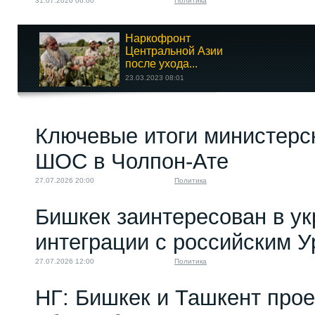
31.07.2026 06:00
Политика
Наркофронт
Центральной Азии
после ухода...
23.03.2023 08:01
Лукавый лис Госдепа
Ключевые итоги министерс
метит страны ЦА
11.11.2022 15:00
ШОС в Чолпон-Ате
27.07.2026 20:00
Политика
Бишкек заинтересован в у
интеграции с российским 
27.07.2026 12:00
Политика
НГ: Бишкек и Ташкент про