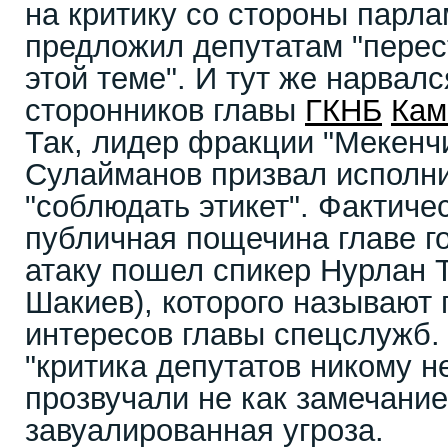
на критику со стороны парл
предложил депутатам "перес
этой теме". И тут же нарвалс
сторонников главы
ГКНБ
Кам
Так, лидер фракции "Мекенч
Сулайманов призвал исполн
"соблюдать этикет". Фактиче
публичная пощечина главе г
атаку пошел спикер Нурлан Т
Шакиев), которого называют
интересов главы спецслужб. 
"критика депутатов никому н
прозвучали не как замечание
завуалированная угроза.