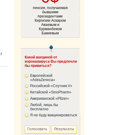
пенсия, получаемая
бывшими
президентами
Киргизии Аскаром
Акаевым и
Курманбеком
Бакиевым
Какой вакциной от
коронавируса Вы предпочли
бы привиться?
Европейской
«AstraZeneca»
Российской «Спутник V»
Китайской «SinoPharm»
Американской «Pfizer»
Любой, лишь бы
бесплатно
Я не буду вакцинироваться