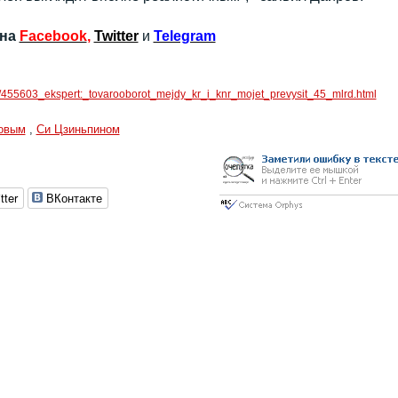
 на
Facebook
,
Twitter
и
Telegram
c/455603_ekspert:_tovarooborot_mejdy_kr_i_knr_mojet_prevysit_45_mlrd.html
овым
,
Си Цзиньпином
tter
ВКонтакте