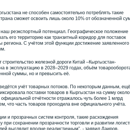
гызстана не способен самостоятельно потреблять такие
страна сможет освоить лишь около 10% от обозначенной су
т наш реэкспортный потенциал. Географическое положение
ать его территорию как транзитный коридор для поставок
ны региона. С учётом этой функции достижение заявленного
ым.
 строительство железной дороги Китай –Кыргызстан-
ена в эксплуатацию в 2028–2029 годах, объём товарооборота
енной суммы, но и превысить её.
 ведётся учёт товарных потоков. По некоторым данным, ещё
иксировала поставки товаров в Кыргызстан на сумму около
й официальной отчётности отражалось чуть более 1 млрд
ем, что часть товаров проходила вне официального учёта.
ии и прозрачных систем контроля, такие расхождения
 при сохранении прозрачности торговли и развитии логист
ей выглядит вполне реалистичным", - заявил Даиров.