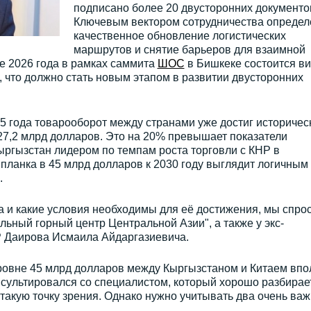
подписано более 20 двусторонних документо
Ключевым вектором сотрудничества определ
качественное обновление логистических
маршрутов и снятие барьеров для взаимной
те 2026 года в рамках саммита
ШОС
в Бишкеке состоится ви
, что должно стать новым этапом в развитии двусторонних
25 года товарооборот между странами уже достиг историчес
27,2 млрд долларов. Это на 20% превышает показатели
ыргызстан лидером по темпам роста торговли с КНР в
планка в 45 млрд долларов к 2030 году выглядит логичным
.
а и какие условия необходимы для её достижения, мы спро
льный горный центр Центральной Азии", а также у экс-
Р Даирова Исмаила Айдаргазиевича.
ровне 45 млрд долларов между Кыргызстаном и Китаем впо
нсультировался со специалистом, который хорошо разбирае
 такую точку зрения. Однако нужно учитывать два очень ва