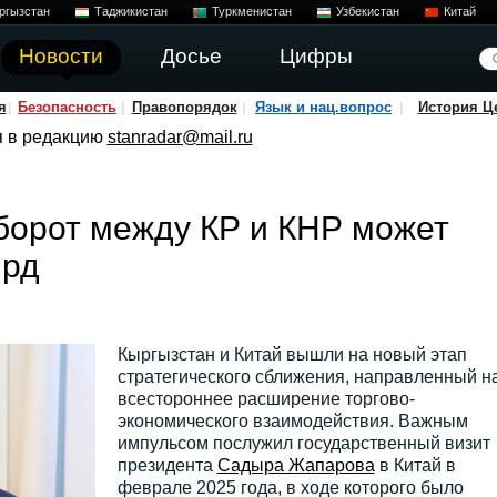
ргызстан
Таджикистан
Туркменистан
Узбекистан
Китай
Новости
Досье
Цифры
я
Безопасность
Правопорядок
Язык и нац.вопрос
История Ц
я в редакцию
stanradar@mail.ru
борот между КР и КНР может
лрд
Кыргызстан и Китай вышли на новый этап
стратегического сближения, направленный н
всестороннее расширение торгово-
экономического взаимодействия. Важным
импульсом послужил государственный визит
президента
Садыра Жапарова
в Китай в
феврале 2025 года, в ходе которого было