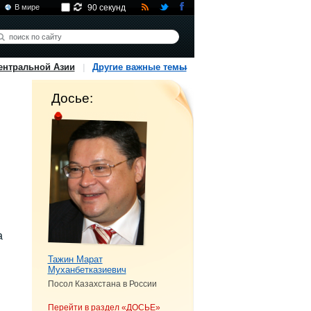
В мире
90 секунд
ентральной Азии
Другие важные темы
Досье:
а
Тажин Марат
Муханбетказиевич
Посол Казахстана в России
Перейти в раздел «ДОСЬЕ»