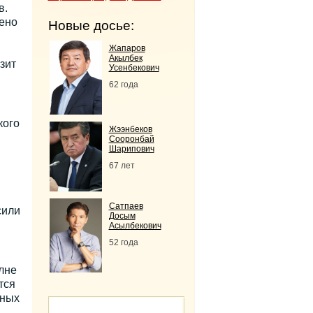
в.
ено
Новые досье:
Жапаров
Акылбек
зит
Усенбекович
62 года
кого
Жээнбеков
Сооронбай
Шарипович
67 лет
Сатпаев
сили
Досым
Асылбекович
52 года
лне
тся
жных