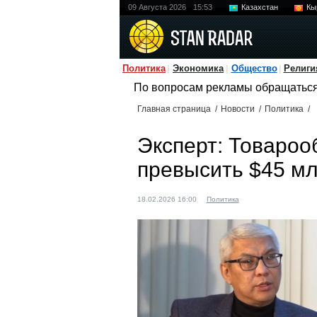
09 Августа 2026
15:53
Казахстан
Кы
Политика
Экономика
Общество
Религи
По вопросам рекламы обращатьс
Главная страница
/
Новости
/
Политика
/
Эксперт: Товароо
превысить $45 м
18.02.2026 16:00
Политика