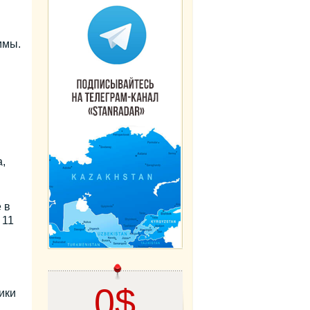
ммы.
,
 в
 11
0$
ики