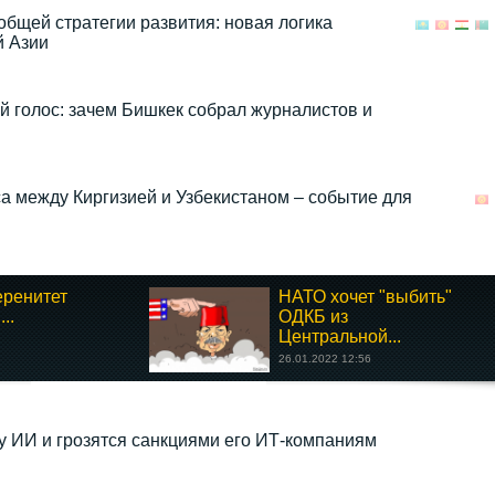
общей стратегии развития: новая логика
й Азии
голос: зачем Бишкек собрал журналистов и
а между Киргизией и Узбекистаном – событие для
еренитет
НАТО хочет "выбить"
..
ОДКБ из
Центральной...
26.01.2022 12:56
 ИИ и грозятся санкциями его ИТ-компаниям