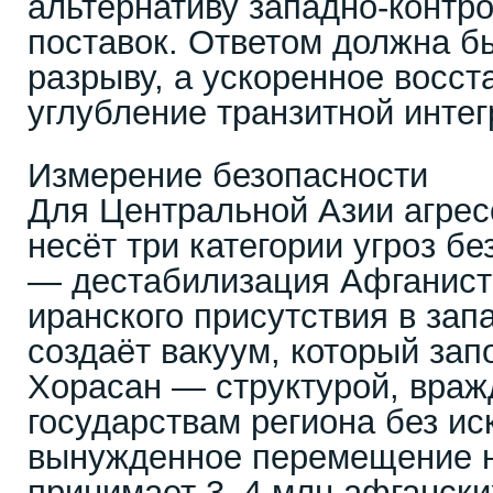
альтернативу западно-конт
поставок. Ответом должна б
разрыву, а ускоренное восс
углубление транзитной инте
Измерение безопасности
Для Центральной Азии агрес
несёт три категории угроз б
— дестабилизация Афганист
иранского присутствия в за
создаёт вакуум, который за
Хорасан — структурой, враж
государствам региона без и
вынужденное перемещение н
принимает 3–4 млн афгански