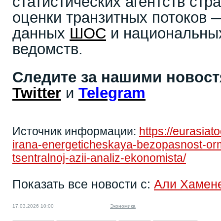
статистических агентств стра
оценки транзитных потоков 
данных
ШОС
и национальны
ведомств.
Следите за нашими новос
Twitter
и
Telegram
Источник информации:
https://eurasiat
irana-energeticheskaya-bezopasnost-orm
tsentralnoj-azii-analiz-ekonomista/
Показать все новости с:
Али Хамен
17.03.2026 10:00
Экономика