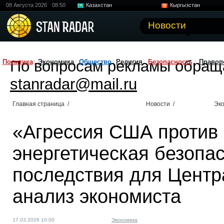
08 Августа 2026
08:50
Казахстан
Кыргызстан
Узбекистан
Китай
Новости
По вопросам рекламы обращ
Политика
Экономика
Общество
Религия
Безопасность
Правоп
stanradar@mail.ru
Главная страница
/
Новости
/
Эк
«Агрессия США против
энергетическая безопас
последствия для Цент
анализ экономиста
17.03.2026 10:00
Экономика