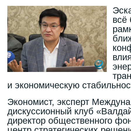
Эск
всё
рам
бли
кон
вли
энер
тра
и экономическую стабильнос
Экономист, эксперт Междун
дискуссионный клуб «Валда
директор общественного фон
центр стратегических решен